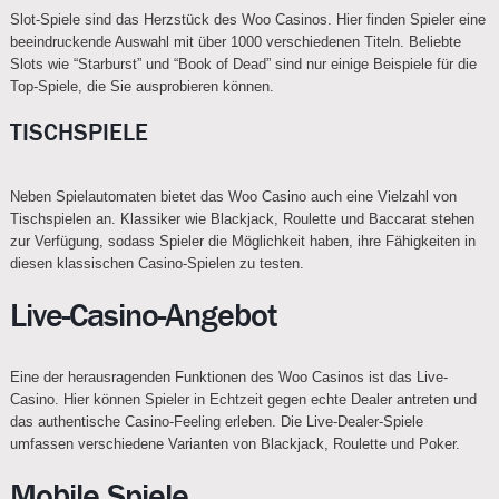
Slot-Spiele sind das Herzstück des Woo Casinos. Hier finden Spieler eine
beeindruckende Auswahl mit über 1000 verschiedenen Titeln. Beliebte
Slots wie “Starburst” und “Book of Dead” sind nur einige Beispiele für die
Top-Spiele, die Sie ausprobieren können.
TISCHSPIELE
Neben Spielautomaten bietet das Woo Casino auch eine Vielzahl von
Tischspielen an. Klassiker wie Blackjack, Roulette und Baccarat stehen
zur Verfügung, sodass Spieler die Möglichkeit haben, ihre Fähigkeiten in
diesen klassischen Casino-Spielen zu testen.
Live-Casino-Angebot
Eine der herausragenden Funktionen des Woo Casinos ist das Live-
Casino. Hier können Spieler in Echtzeit gegen echte Dealer antreten und
das authentische Casino-Feeling erleben. Die Live-Dealer-Spiele
umfassen verschiedene Varianten von Blackjack, Roulette und Poker.
Mobile Spiele