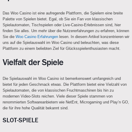
Das Woo Casino ist eine aufregende Plattform, die Spielern eine breite
Palette von Spielen bietet. Egal, ob Sie ein Fan von klassischen
Spielautomaten, Tischspielen oder Live-Casino-Erlebnissen sind, hier
finden Sie alles. Um mehr über die Nutzererfahrungen zu erfahren, können
Sie die
Woo Casino Erfahrungen
lesen. In diesem Artikel konzentrieren wir
uns auf die Spielauswahl im Woo Casino und beleuchten, was diese
Plattform zu einem beliebten Ziel für Glücksspielenthusiasten macht.
Vielfalt der Spiele
Die Spielauswahl im Woo Casino ist bemerkenswert umfangreich und
bietet für jeden Geschmack etwas. Die Plattform bietet eine Vielzahl von
Spielautomaten, die von klassischen Fruchtmaschinen bis hin zu
modernen Video-Slots reichen. Viele dieser Spiele stammen von
renommierten Softwareanbietern wie NetEnt, Microgaming und Play’n GO,
die für ihre hohe Qualität bekannt sind.
SLOT-SPIELE