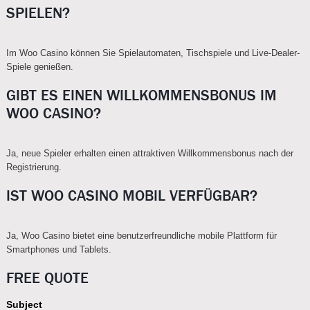
SPIELEN?
Im Woo Casino können Sie Spielautomaten, Tischspiele und Live-Dealer-
Spiele genießen.
GIBT ES EINEN WILLKOMMENSBONUS IM
WOO CASINO?
Ja, neue Spieler erhalten einen attraktiven Willkommensbonus nach der
Registrierung.
IST WOO CASINO MOBIL VERFÜGBAR?
Ja, Woo Casino bietet eine benutzerfreundliche mobile Plattform für
Smartphones und Tablets.
FREE QUOTE
Subject