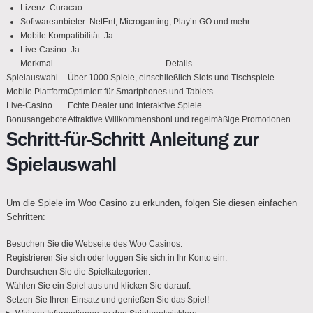
Lizenz: Curacao
Softwareanbieter: NetEnt, Microgaming, Play’n GO und mehr
Mobile Kompatibilität: Ja
Live-Casino: Ja
Merkmal
Details
Spielauswahl
Über 1000 Spiele, einschließlich Slots und Tischspiele
Mobile Plattform
Optimiert für Smartphones und Tablets
Live-Casino
Echte Dealer und interaktive Spiele
Bonusangebote
Attraktive Willkommensboni und regelmäßige Promotionen
Schritt-für-Schritt Anleitung zur
Spielauswahl
Um die Spiele im Woo Casino zu erkunden, folgen Sie diesen einfachen
Schritten:
Besuchen Sie die Webseite des Woo Casinos.
Registrieren Sie sich oder loggen Sie sich in Ihr Konto ein.
Durchsuchen Sie die Spielkategorien.
Wählen Sie ein Spiel aus und klicken Sie darauf.
Setzen Sie Ihren Einsatz und genießen Sie das Spiel!