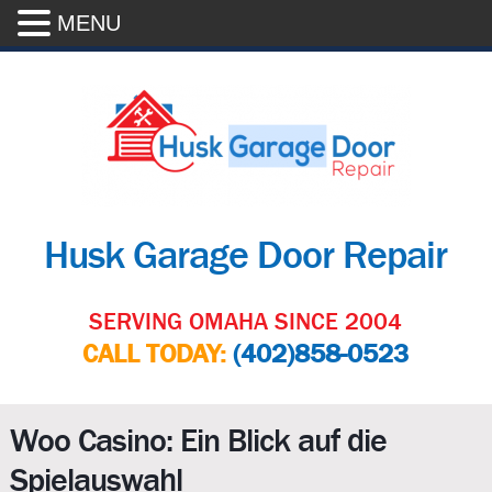
MENU
Husk Garage Door Repair
SERVING OMAHA SINCE 2004
CALL TODAY:
(402)858-0523
Woo Casino: Ein Blick auf die
Spielauswahl