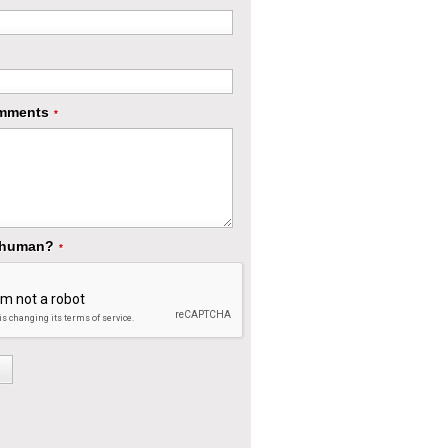
mments
*
 human?
*