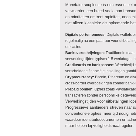
Monetaire souplesse is een essentieel
verwachten een breed scala aan transact
en prioriteiten omtrent rapiditeit, anon
niet alleen klassieke als opkomende be
Digitale portemonnees:
Digitale wallets o
regelmatig na een paar uur voor uitbetalin
en casino
Bankoverschrijvingen:
Traditionele maar 
verwerkingstijden typisch 1-5 werkdagen 
Creditcards en bankpassen:
Wereldwijd a
verscheidene financiële instellingen gambl
Cryptocurrency:
Bitcoin, Ethereum en dive
cross-border overboekingen zonder bank-
Prepaid bonnen:
Opties zoals Paysafecard s
transacteren zonder persoonlijke gegevens 
Verwerkingstijden voor uitbetalingen lop
Progressieve aanbieders streven naar sa
conventionele opties meer tijd nodig heb
waardoor identiteitsdocumenten en adres
maar helpen bij veiligheidsmaatregelen.