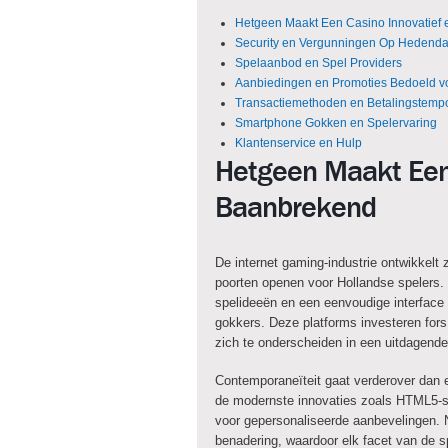
Hetgeen Maakt Een Casino Innovatief
Security en Vergunningen Op Hedenda
Spelaanbod en Spel Providers
Aanbiedingen en Promoties Bedoeld v
Transactiemethoden en Betalingstemp
Smartphone Gokken en Spelervaring
Klantenservice en Hulp
Hetgeen Maakt Een
Baanbrekend
De internet gaming-industrie ontwikkelt 
poorten openen voor Hollandse spelers. 
spelideeën en een eenvoudige interface
gokkers. Deze platforms investeren fors
zich te onderscheiden in een uitdagende
Contemporaneïteit gaat verderover dan e
de modernste innovaties zoals HTML5-s
voor gepersonaliseerde aanbevelingen. 
benadering, waardoor elk facet van de s