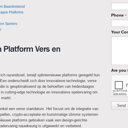
 en Baanbrekend
agse Platforms
Phone
*
oor Spelers
o
Your Co
 Platform Vers en
Are you
zich razendsnel, terwijl splinternieuwe platforms geregeld hun
Een onderscheidt zich door innovatieve technologie, verse
 die is geoptimaliseerd op de behoeften van hedendaagse
 in cutting-edge technologie en innovatieve spelervaring om
 markt.
Send
nkel een verse startdatum. Het focust om de integratie van
pellen, crypto-acceptatie en kunstmatige slimme systemen
Nieuwe platforms gebruiken vaak een design-gerichte
pelervaring nauwkeurig is uitgewerkt en verbeterd.