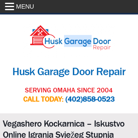
MENU
Husk Garage Door Repair
SERVING OMAHA SINCE 2004
CALL TODAY:
(402)858-0523
Vegashero Kockarnica – Iskustvo
Online Igranja Svježeg Stupnja