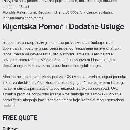
Provjera:
KYC proces obavezna prije 1. isplate, dokumentacija obrađena
unutar od 48 sati
Monthly Maksimumi:
Regularni klijenti 10.000€, VIP članovi sukladno
individualnim dogovorima
Klijentska Pomoć i Dodatne Usluge
Support ekipa raspoloživ je non-stop preko live chat funkcije, mail
dopisivanja i pozivne broja. Srednje period reagovanja na live chat upit
iznosi manje od devedeset s, što platformu smješta u red najbrže
odzivnim operaterima. Višejezična služba obuhvaća i hrvatski jezik,
dopušta organski konverzaciju bez komunikacijskih barijera.
Mobilna aplikacija usklađena jest za iOS i Android uređaje, dajući jednako
iskustvo desktop inačici. Responsive dizajn jamči besprijekornu funkciju
na svim dimenzijama zaslona bez nužnosti za ekstra download. Ova
stranica promiče odgovorno igranje kroz funkcije za samo-isključivanje,
ograničenja ulaganja kao i session timere koje korisnici mogu nezavisno
podesiti.
FREE QUOTE
Subject