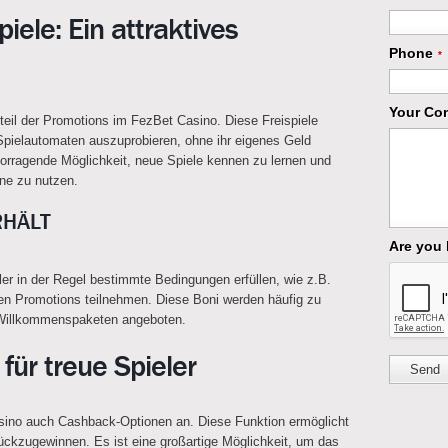
iele: Ein attraktives
Phone
*
Your Co
dteil der Promotions im FezBet Casino. Diese Freispiele
Spielautomaten auszuprobieren, ohne ihr eigenes Geld
vorragende Möglichkeit, neue Spiele kennen zu lernen und
nne zu nutzen.
RHÄLT
Are you
er in der Regel bestimmte Bedingungen erfüllen, wie z.B.
len Promotions teilnehmen. Diese Boni werden häufig zu
 Willkommenspaketen angeboten.
ür treue Spieler
Send
sino auch Cashback-Optionen an. Diese Funktion ermöglicht
urückzugewinnen. Es ist eine großartige Möglichkeit, um das