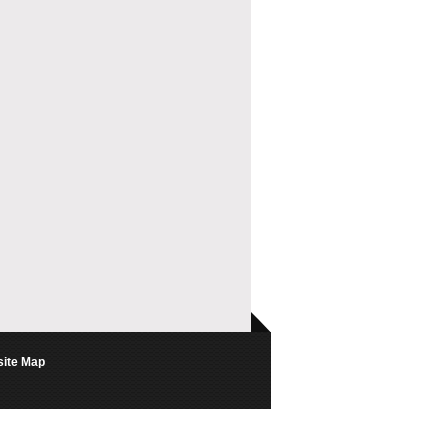
ite Map