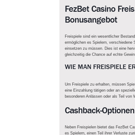
FezBet Casino Freisp
Bonusangebot
Freispiele sind ein wesentlicher Bestan
ermöglichen es Spielern, verschiedene 
einsetzen zu müssen. Dies ist eine her
gleichzeitig die Chance auf echte Gewi
WIE MAN FREISPIELE E
Um Freispiele zu erhalten, müssen Spiel
eine Einzahlung tätigen oder an speziel
besonderen Anlässen oder als Teil von
Cashback-Optionen f
Neben Freispielen bietet das FezBet Ca
es Spielern, einen Teil ihrer Verluste z