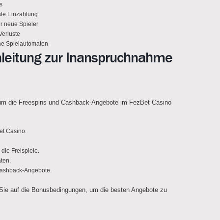
s
ste Einzahlung
ür neue Spieler
Verluste
ne Spielautomaten
-Anleitung zur Inanspruchnahme
, um die Freespins und Cashback-Angebote im FezBet Casino
et Casino.
die Freispiele.
ten.
 Cashback-Angebote.
n Sie auf die Bonusbedingungen, um die besten Angebote zu