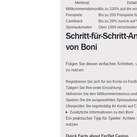
Merkmal
Detail
Willkommensbonus
Bis zu 100% auf die er
Freispiele
Bis zu 200 Freispiele f
Cashback
Bis zu 20% zurück auf 
Spielautomaten
Über 1000 verschiede
Schritt-für-Schritt
von Boni
Folgen Sie diesen einfachen Schritten
zu nutzen:
Registrieren Sie sich für ein Konto im FezB
Tätigen Sie Ihre erste Einzahlung.
Aktivieren Sie den Willkommensbonus und 
Spielen Sie die ausgewählten Spielautoma
Überprüfen Sie regelmäßig Ihr Konto auf
Zusätzliche Informationen zu den Boni
Ein praktischer Tipp für Spieler: Achte
nutzen.
Quick Facts about FezBet Casino