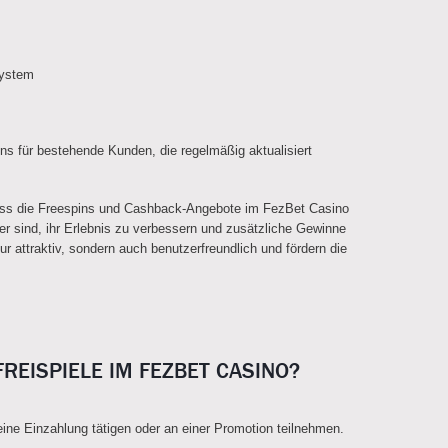
system
ns für bestehende Kunden, die regelmäßig aktualisiert
ss die Freespins und Cashback-Angebote im FezBet Casino
ler sind, ihr Erlebnis zu verbessern und zusätzliche Gewinne
ur attraktiv, sondern auch benutzerfreundlich und fördern die
FREISPIELE IM FEZBET CASINO?
ine Einzahlung tätigen oder an einer Promotion teilnehmen.