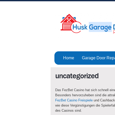
Home
Garage Door Rep
uncategorized
Das FezBet Casino hat sich schnell ei
Besonders hervorzuheben sind die attrakt
FezBet Casino Freispiele
und Cashback z
wie diese Vergünstigungen die Spielerfa
des Casinos sind.