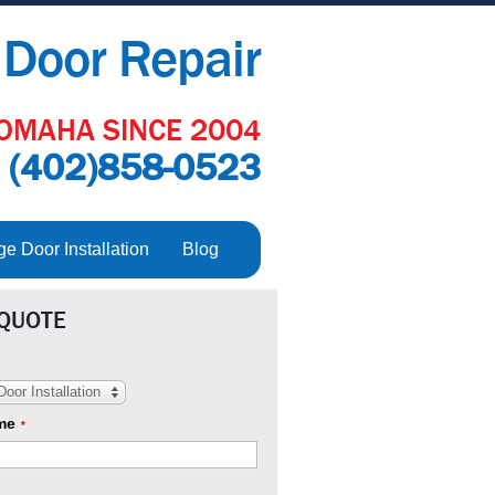
Door Repair
OMAHA SINCE 2004
:
(402)858-0523
 Door Installation
Blog
 QUOTE
oor Installation
me
*