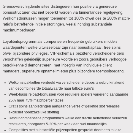
Grensoverschrijdende sites distingueren hun positie via genereuze
bonusstructuren dat niet beperkt worden via binnenlandse regelgeving.
Welkomstbonussen mogen toenemen tot 100% ofwel des te 200% match-
ratio’s betreffende initiële stortingen, veelal richting substantiële
maximumbedragen.
Loyaliteitsprogramma’s compenseren frequente gebruikers middels
waardepunten welke uitwisselbaar zijn naar bonuskapitaal, free spins
ofwel bijzondere privileges. VIP-schema’s bezittend verscheidene tiers
verschaffen geleidelijk superieure voordelen zodra gebruikers verhoogde
betrokkenheid demonstreren, met inbegrip van individuele client
managers, superieure opnamelimieten plus bijzondere toernooitoegang.
Welkomstpakketten verdeeld via verscheidene deposits gebruikmakend
van gecombineerde totaalwaarde naar talloze euro’s
Week-basis reload-bonussen voor reguliere spelers variërend aangaande
25% naar 75% matchpercentages
Gratis spins aanbiedingen aangaande verse of geliefde slot releases
exclusief noodzakelijke storting
Retour-compensatie programma’s welke een fractie betreffende verliezen
restitueren, doorgaans 5-20% per week dan wel maandelijks
Competities met substantiële prijzenpotten gespreidt doorheen talloze