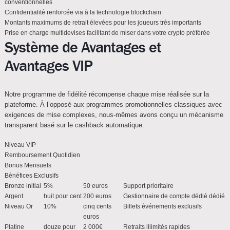
conventionnelles
Confidentialité renforcée via à la technologie blockchain
Montants maximums de retrait élevées pour les joueurs très importants
Prise en charge multidevises facilitant de miser dans votre crypto préférée
Système de Avantages et
Avantages VIP
Notre programme de fidélité récompense chaque mise réalisée sur la
plateforme. À l’opposé aux programmes promotionnelles classiques avec
exigences de mise complexes, nous-mêmes avons conçu un mécanisme
transparent basé sur le cashback automatique.
Niveau VIP
Remboursement Quotidien
Bonus Mensuels
Bénéfices Exclusifs
Bronze initial
5%
50 euros
Support prioritaire
Argent
huit pour cent
200 euros
Gestionnaire de compte dédié dédié
Niveau Or
10%
cinq cents
Billets événements exclusifs
euros
Platine
douze pour
2 000€
Retraits illimités rapides