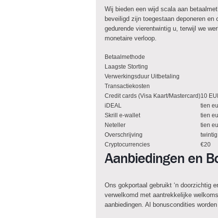
Wij bieden een wijd scala aan betaalme
beveiligd zijn toegestaan deponeren en
gedurende vierentwintig u, terwijl we wer
monetaire verloop.
Betaalmethode
Laagste Storting
Verwerkingsduur Uitbetaling
Transactiekosten
Credit cards (Visa Kaart/Mastercard)
10 EU
iDEAL
tien e
Skrill e-wallet
tien e
Neteller
tien e
Overschrijving
twinti
Cryptocurrencies
€20
Aanbiedingen en 
Ons gokportaal gebruikt ‘n doorzichtig
verwelkomd met aantrekkelijke welkomst
aanbiedingen. Al bonuscondities worden