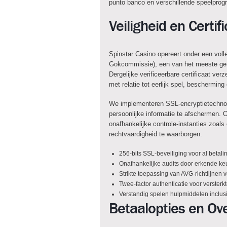
punto banco en verschillende speelpro
Veiligheid en Certif
Spinstar Casino opereert onder een voll
Gokcommissie), een van het meeste gere
Dergelijke verificeerbare certificaat ve
met relatie tot eerlijk spel, beschermin
We implementeren SSL-encryptietechnolog
persoonlijke informatie te afschermen.
onafhankelijke controle-instanties zoal
rechtvaardigheid te waarborgen.
256-bits SSL-beveiliging voor al betal
Onafhankelijke audits door erkende keu
Strikte toepassing van AVG-richtlijnen 
Twee-factor authenticatie voor versterk
Verstandig spelen hulpmiddelen inclusi
Betaalopties en Ov