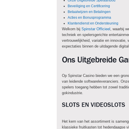
Onze Uitgebreide Spelaanbod
Beveiliging en Certificering
Betaalwijzen en Betalingen
Acties en Bonusprogramma
Klantendienst en Ondersteuning
Welkom bij
Spinstar Officieel
, waarbij 
techniek en spelersgerichte entertainme
vertrouwelijkheid, variatie en innovatie,
expectaties binnen de uitdagende digita
Ons Uitgebreide Ga
Op Spinstar Casino bieden we een gron
van leidende softwareleveranciers. Onze
spelers toegang hebben tot zowel traditi
gokindustrie.
SLOTS EN VIDEOSLOTS
Het kern van het assortiment is samenge
klassieke fruitkasten tot hedendaagse 