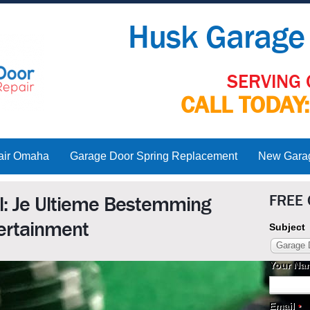
Husk Garage 
SERVING 
CALL TODAY
air Omaha
Garage Door Spring Replacement
New Garage
FREE
l: Je Ultieme Bestemming
ertainment
Subject
Garage D
Your Na
Email
*