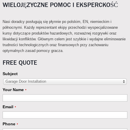
WIELOJĘZYCZNE POMOC I EKSPERCKOŚĆ
Nasi doradcy posługują się płynnie po polskim, EN, niemieckim i
północnymi. Każdy reprezentant ekipy przechodzi wyspecjalizowane
kursy dotyczące produktów hazardowych, rozważnej rozgrywki oraz
likwidacji konfliktów. Głównym celem jest szybkie i wydajne eliminowanie
trudności technologicznych oraz finansowych przy zachowaniu
optymalnych zasad pomocy gracza.
FREE QUOTE
Subject
Garage Door Installation
Your Name
*
Email
*
Phone
*