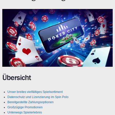
Übersicht
Unser breites vielfältiges Spielsortiment
Datenschutz und Lizenzierung im Spin Polo
Bereitgestellte Zahlungsoptionen
Großzügige Promotionen
Unterwegs Spielerlebnis