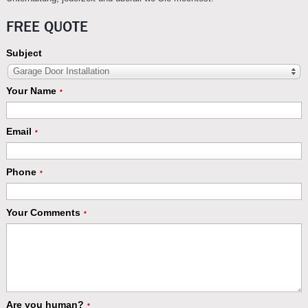
FREE QUOTE
Subject
Garage Door Installation
Your Name
*
Email
*
Phone
*
Your Comments
*
Are you human?
*