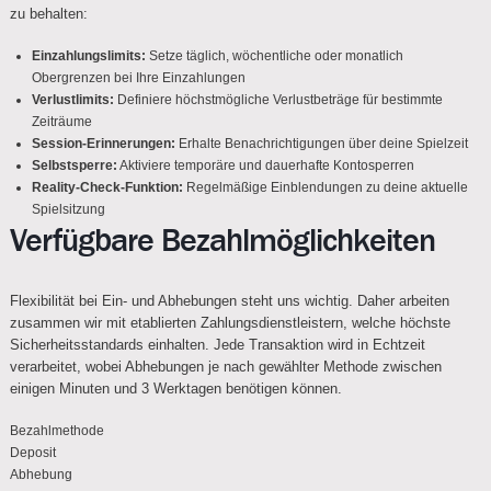
zu behalten:
Einzahlungslimits:
Setze täglich, wöchentliche oder monatlich
Obergrenzen bei Ihre Einzahlungen
Verlustlimits:
Definiere höchstmögliche Verlustbeträge für bestimmte
Zeiträume
Session-Erinnerungen:
Erhalte Benachrichtigungen über deine Spielzeit
Selbstsperre:
Aktiviere temporäre und dauerhafte Kontosperren
Reality-Check-Funktion:
Regelmäßige Einblendungen zu deine aktuelle
Spielsitzung
Verfügbare Bezahlmöglichkeiten
Flexibilität bei Ein- und Abhebungen steht uns wichtig. Daher arbeiten
zusammen wir mit etablierten Zahlungsdienstleistern, welche höchste
Sicherheitsstandards einhalten. Jede Transaktion wird in Echtzeit
verarbeitet, wobei Abhebungen je nach gewählter Methode zwischen
einigen Minuten und 3 Werktagen benötigen können.
Bezahlmethode
Deposit
Abhebung