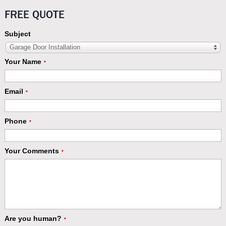
FREE QUOTE
Subject
Garage Door Installation
Your Name
*
Email
*
Phone
*
Your Comments
*
Are you human?
*