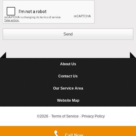
Send
About Us
Contact Us
Our Service Area
Website Map
©2026
·
Terms of Service
·
Privacy Policy
Call Now