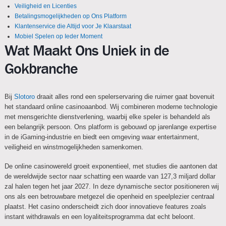
Veiligheid en Licenties
Betalingsmogelijkheden op Ons Platform
Klantenservice die Altijd voor Je Klaarstaat
Mobiel Spelen op Ieder Moment
Wat Maakt Ons Uniek in de
Gokbranche
Bij
Slotoro
draait alles rond een spelerservaring die ruimer gaat bovenuit
het standaard online casinoaanbod. Wij combineren moderne technologie
met mensgerichte dienstverlening, waarbij elke speler is behandeld als
een belangrijk persoon. Ons platform is gebouwd op jarenlange expertise
in de iGaming-industrie en biedt een omgeving waar entertainment,
veiligheid en winstmogelijkheden samenkomen.
De online casinowereld groeit exponentieel, met studies die aantonen dat
de wereldwijde sector naar schatting een waarde van 127,3 miljard dollar
zal halen tegen het jaar 2027. In deze dynamische sector positioneren wij
ons als een betrouwbare metgezel die openheid en speelplezier centraal
plaatst. Het casino onderscheidt zich door innovatieve features zoals
instant withdrawals en een loyaliteitsprogramma dat echt beloont.