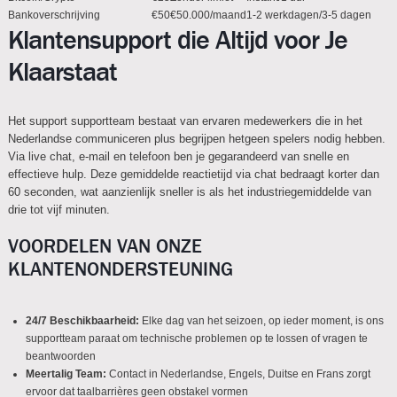
Bankoverschrijving
€50
€50.000/maand
1-2 werkdagen/3-5 dagen
Klantensupport die Altijd voor Je
Klaarstaat
Het support supportteam bestaat van ervaren medewerkers die in het
Nederlandse communiceren plus begrijpen hetgeen spelers nodig hebben.
Via live chat, e-mail en telefoon ben je gegarandeerd van snelle en
effectieve hulp. Deze gemiddelde reactietijd via chat bedraagt korter dan
60 seconden, wat aanzienlijk sneller is als het industriegemiddelde van
drie tot vijf minuten.
VOORDELEN VAN ONZE
KLANTENONDERSTEUNING
24/7 Beschikbaarheid:
Elke dag van het seizoen, op ieder moment, is ons
supportteam paraat om technische problemen op te lossen of vragen te
beantwoorden
Meertalig Team:
Contact in Nederlandse, Engels, Duitse en Frans zorgt
ervoor dat taalbarrières geen obstakel vormen