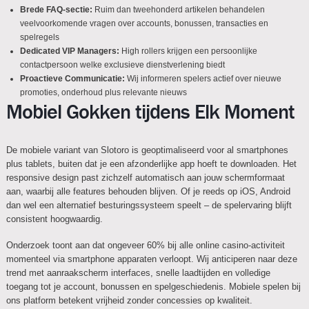
Brede FAQ-sectie:
Ruim dan tweehonderd artikelen behandelen
veelvoorkomende vragen over accounts, bonussen, transacties en
spelregels
Dedicated VIP Managers:
High rollers krijgen een persoonlijke
contactpersoon welke exclusieve dienstverlening biedt
Proactieve Communicatie:
Wij informeren spelers actief over nieuwe
promoties, onderhoud plus relevante nieuws
Mobiel Gokken tijdens Elk Moment
De mobiele variant van Slotoro is geoptimaliseerd voor al smartphones
plus tablets, buiten dat je een afzonderlijke app hoeft te downloaden. Het
responsive design past zichzelf automatisch aan jouw schermformaat
aan, waarbij alle features behouden blijven. Of je reeds op iOS, Android
dan wel een alternatief besturingssysteem speelt – de spelervaring blijft
consistent hoogwaardig.
Onderzoek toont aan dat ongeveer 60% bij alle online casino-activiteit
momenteel via smartphone apparaten verloopt. Wij anticiperen naar deze
trend met aanraakscherm interfaces, snelle laadtijden en volledige
toegang tot je account, bonussen en spelgeschiedenis. Mobiele spelen bij
ons platform betekent vrijheid zonder concessies op kwaliteit.