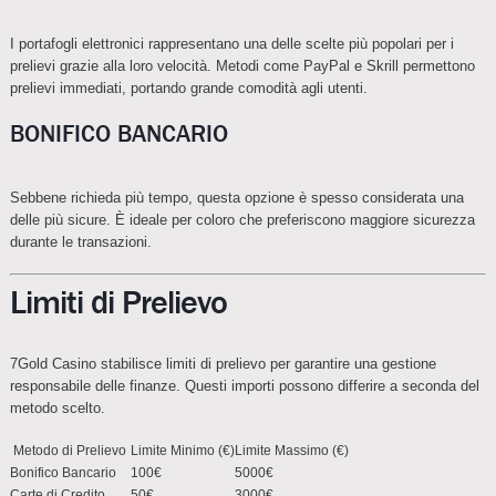
I portafogli elettronici rappresentano una delle scelte più popolari per i
prelievi grazie alla loro velocità. Metodi come PayPal e Skrill permettono
prelievi immediati, portando grande comodità agli utenti.
BONIFICO BANCARIO
Sebbene richieda più tempo, questa opzione è spesso considerata una
delle più sicure. È ideale per coloro che preferiscono maggiore sicurezza
durante le transazioni.
Limiti di Prelievo
7Gold Casino stabilisce limiti di prelievo per garantire una gestione
responsabile delle finanze. Questi importi possono differire a seconda del
metodo scelto.
Metodo di Prelievo
Limite Minimo (€)
Limite Massimo (€)
Bonifico Bancario
100€
5000€
Carte di Credito
50€
3000€