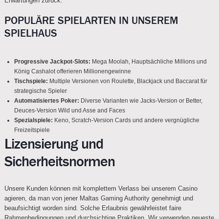
Erwartungen zurück.
POPULÄRE SPIELARTEN IN UNSEREM
SPIELHAUS
Progressive Jackpot-Slots:
Mega Moolah, Hauptsächliche Millions und
König Cashalot offerieren Millionengewinne
Tischspiele:
Multiple Versionen von Roulette, Blackjack und Baccarat für
strategische Spieler
Automatisiertes Poker:
Diverse Varianten wie Jacks-Version or Better,
Deuces-Version Wild und Asse and Faces
Spezialspiele:
Keno, Scratch-Version Cards und andere vergnügliche
Freizeitspiele
Lizensierung und
Sicherheitsnormen
Unsere Kunden können mit komplettem Verlass bei unserem Casino
agieren, da man von jener Maltas Gaming Authority genehmigt und
beaufsichtigt worden sind. Solche Erlaubnis gewährleistet faire
Rahmenbedingungen und durchsichtige Praktiken. Wir verwenden neueste