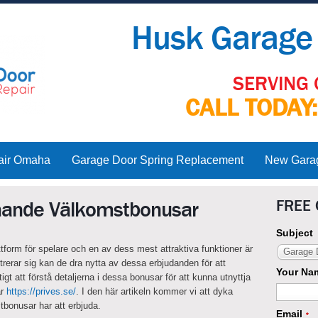
Husk Garage 
SERVING 
CALL TODAY
air Omaha
Garage Door Spring Replacement
New Garage
FREE
nnande Välkomstbonusar
Subject
tform för spelare och en av dess mest attraktiva funktioner är
Garage D
rerar sig kan de dra nytta av dessa erbjudanden för att
Your Na
gt att förstå detaljerna i dessa bonusar för att kunna utnyttja
är
https://prives.se/
. I den här artikeln kommer vi att dyka
tbonusar har att erbjuda.
Email
*