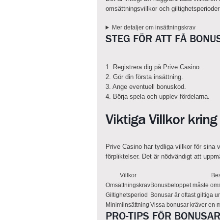
omsättningsvillkor och giltighetsperiode
Mer detaljer om insättningskrav
STEG FÖR ATT FÅ BONU
1. Registrera dig på Prive Casino.
2. Gör din första insättning.
3. Ange eventuell bonuskod.
4. Börja spela och upplev fördelarna.
Viktiga Villkor krin
Prive Casino har tydliga villkor för sina 
förpliktelser. Det är nödvändigt att upp
Villkor
Bes
Omsättningskrav
Bonusbeloppet måste omsät
Giltighetsperiod
Bonusar är oftast giltiga 
Minimiinsättning
Vissa bonusar kräver en mi
PRO-TIPS FÖR BONUSA