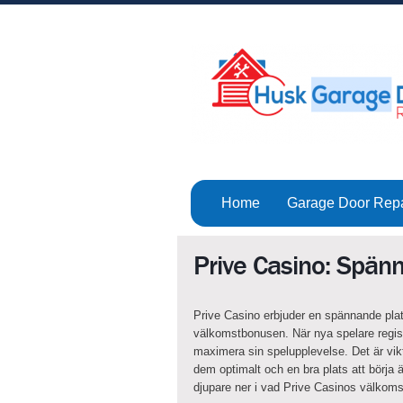
Home
Garage Door Rep
Prive Casino: Spä
Prive Casino erbjuder en spännande plat
välkomstbonusen. När nya spelare regist
maximera sin spelupplevelse. Det är vikti
dem optimalt och en bra plats att börja 
djupare ner i vad Prive Casinos välkoms