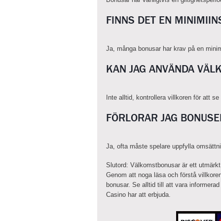
FINNS DET EN MINIMII
Ja, många bonusar har krav på en minimii
KAN JAG ANVÄNDA VÄL
Inte alltid, kontrollera villkoren för att s
FÖRLORAR JAG BONUSE
Ja, ofta måste spelare uppfylla omsättn
Slutord: Välkomstbonusar är ett utmärkt
Genom att noga läsa och förstå villkoren
bonusar. Se alltid till att vara informera
Casino har att erbjuda.