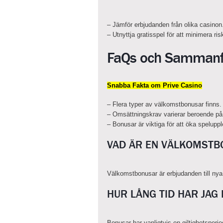
– Jämför erbjudanden från olika casinon
– Utnyttja gratisspel för att minimera ris
FaQs och Sammanf
Snabba Fakta om Prive Casino
– Flera typer av välkomstbonusar finns.
– Omsättningskrav varierar beroende p
– Bonusar är viktiga för att öka spelupp
VAD ÄR EN VÄLKOMSTB
Välkomstbonusar är erbjudanden till nya 
HUR LÅNG TID HAR JAG
Bonusar har vanligtvis en giltighetsperio