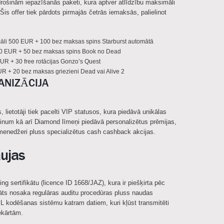
rošinām iepazīšanās paketi, kura aptver atlīdzību maksimāli
 offer tiek pārdots pirmajās četrās iemaksās, palielinot
āli 500 EUR + 100 bez maksas spins Starburst automātā
00 EUR + 50 bez maksas spins Book no Dead
UR + 30 free rotācijas Gonzo’s Quest
R + 20 bez maksas griezieni Dead vai Alive 2
NIZĀCIJA
 lietotāji tiek pacelti VIP statusos, kura piedāvā unikālas
atinum kā arī Diamond līmeņi piedāvā personalizētus prēmijas,
menedžeri pluss specializētus cash cashback akcijas.
aujas
 sertifikātu (licence ID 1668/JAZ), kura ir piešķirta pēc
kāts nosaka regulāras auditu procedūras pluss naudas
 kodēšanas sistēmu katram datiem, kuri kļūst transmitēti
ekārtām.