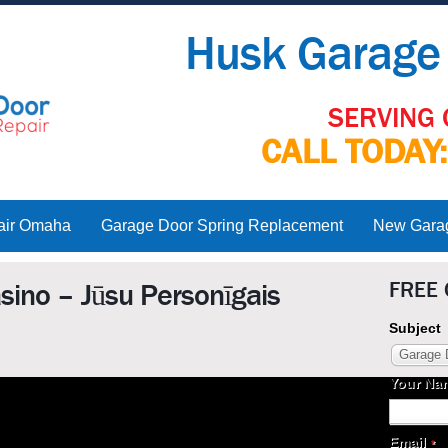
Husk Garage 
SERVING 
CALL TODAY
air Omaha
Garage Door Spring Replacement
New Garage
FREE
sino – Jūsu Personīgais
Subject
Garage D
Your Na
Email
*