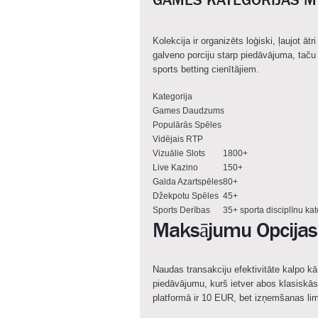
Kolekcija ir organizēts loģiski, ļaujot āt
galveno porciju starp piedāvājuma, taču
sports betting cienītājiem.
Kategorija
Games Daudzums
Populārās Spēles
Vidējais RTP
Vizuālie Slots
1800+
Live Kazino
150+
Galda Azartspēles
80+
Džekpotu Spēles
45+
Sports Derības
35+ sporta disciplīnu kat
Maksājumu Opcijas 
Naudas transakciju efektivitāte kalpo 
piedāvājumu, kurš ietver abos klasisk
platformā ir 10 EUR, bet izņemšanas lim