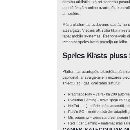
darbību atbilstību kā arī saderību pasau
populārākajām online azartspēļu kontrolē
atmosfēru.
Mūsu platformas uzdevums sastāv no radī
aizsargāts. Vietnes attīstībā tika invest
tāpat mobilo systēmās. Responsīvais diz
izmantot spēles katrā pozīcijā un laikā.
Spēles Klāsts pluss
Platformas azartspēļu bibliotēka pārsni
papildināti ar svaigākajiem nozares pie
sniegtu izcilīgas kvalitātes saturu:
Pragmatic Play – vairāk kā 200 automāti
Evolution Gaming – dzīvā spēļu zāles 
NetEnt – leģendārie spēļu automāti ie
Play’n GO – mobilo iekārtām adaptēti 
Microgaming – viens starp senākajām f
Red Tiger Gaming – matemātiskās sarežģ
GAMES KATEGORIJAS M