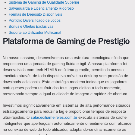
Sistema de Gaming de Qualidade Superior
Salvaguarda e Licenciamento Rigoroso
Formas de Depósito Disponíveis
Portfólio Diversificado de Jogos
Bônus e Ofertas Exclusivas
Suporte ao Utilizador Multicanal
Plataforma de Gaming de Prestígio
No nosso cassino, desenvolvemos uma estrutura tecnológica sólida que
proporciona uma jornada de gaming fluida e ágil. A nossa plataforma foi
desenvolvida com tech HTML5 de última geração, permitindo acesso
imediato através de todo dispositivo móvel ou desktop sem precisão de
downloads adicionais. Esta estratégia moderna indica que os jogadores
portugueses podem usufruir dos teus jogos eleitos a todo momento,
preservando sempre a igual qualidade de imagem e rapidez de abertura.
Investimos significativamente em sistemas de alta performance situados
estrategicamente para reduzir a lag e proporcionar tempos de resposta
ultra-rápidos. O
salaceciliameireles.com.br
executa sistemas de cache
inteligentes que aperfeiçoam automaticamente o rendimento com alicerce
na conexão de web de todo utilizador, adaptando-se dinamicamente às