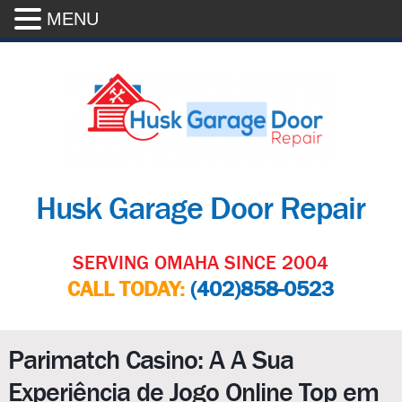
MENU
Husk Garage Door Repair
SERVING OMAHA SINCE 2004
CALL TODAY:
(402)858-0523
Parimatch Casino: A A Sua
Experiência de Jogo Online Top em