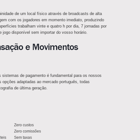
inidade de um local físico através de broadcasts de alta
eragem com os jogadores em momento imediato, produzindo
perfícies trabalham vinte e quatro h por dia, 7 jornadas por
 jogo disponível sem importar do vosso horário.
ansação e Movimentos
s sistemas de pagamento é fundamental para os nossos
ias opções adaptadas ao mercado português, todas
ografia de última geração.
Zero custos
Zero comissões
teis
Sem taxas