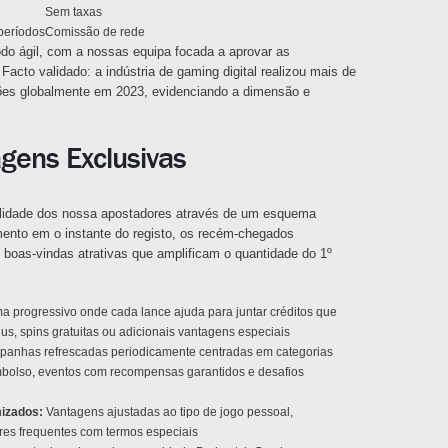
Sem taxas
 períodos
Comissão de rede
do ágil, com a nossas equipa focada a aprovar as
Facto validado: a indústria de gaming digital realizou mais de
ções globalmente em 2023, evidenciando a dimensão e
gens Exclusivas
elidade dos nossa apostadores através de um esquema
nto em o instante do registo, os recém-chegados
 boas-vindas atrativas que amplificam o quantidade do 1º
a progressivo onde cada lance ajuda para juntar créditos que
s, spins gratuitas ou adicionais vantagens especiais
anhas refrescadas periodicamente centradas em categorias
mbolso, eventos com recompensas garantidos e desafios
izados:
Vantagens ajustadas ao tipo de jogo pessoal,
res frequentes com termos especiais