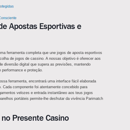
otegidas
Consciente
de Apostas Esportivas e
uma ferramenta completa que une jogos de aposta esportivos
lha de jogos de cassino. A nossas objetivo é oferecer aos
de diversão digital que supera as previsões, mantendo
e performance e proteção.
ssa ferramenta, encontrará uma interface fácil elaborada
ano. Cada componente foi atentamente concebido para
gamentos velozes e entrada instantâneo aos teus jogos
relhos portáteis permite-lhe desfrutar da vivência Parimatch
 no Presente Casino