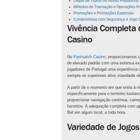
Leque de Títulos no Nosso Plataforma
Métodos de Transação e Operações Pr
Promoções e Promoções Especiais
Compromisso com Segurança e Jogo 
Vivência Completa 
Casino
No
Parimatch Casino
, proporcionamos 
de elevado padrão com uma extensa esco
jogadores de Portugal uma experiência 
sempre os superiores altos standards d
A partir de o momento em que entra à no
especificamente para o território lusit
proporcionar navegação contínua, carre
favoritos. A adequação completa com apa
Bet em algum local, a toda hora.
Variedade de Jogos