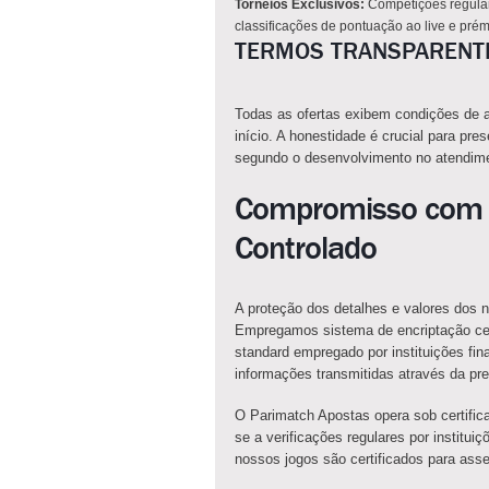
Torneios Exclusivos:
Competições regula
classificações de pontuação ao live e pr
TERMOS TRANSPARENTE
Todas as ofertas exibem condições de a
início. A honestidade é crucial para pre
segundo o desenvolvimento no atendime
Compromisso com 
Controlado
A proteção dos detalhes e valores dos n
Empregamos sistema de encriptação cert
standard empregado por instituições fi
informações transmitidas através da pre
O Parimatch Apostas opera sob certifi
se a verificações regulares por institu
nossos jogos são certificados para ass