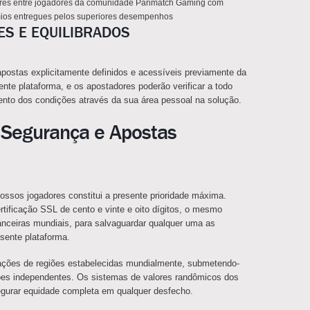
res entre jogadores da comunidade Parimatch Gaming com
émios entregues pelos superiores desempenhos
S E EQUILIBRADOS
postas explicitamente definidos e acessíveis previamente da
sente plataforma, e os apostadores poderão verificar a todo
nto dos condições através da sua área pessoal na solução.
Segurança e Apostas
ossos jogadores constitui a presente prioridade máxima.
ificação SSL de cento e vinte e oito dígitos, o mesmo
nanceiras mundiais, para salvaguardar qualquer uma as
sente plataforma.
cações de regiões estabelecidas mundialmente, submetendo-
ições independentes. Os sistemas de valores randômicos dos
egurar equidade completa em qualquer desfecho.