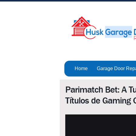
Home
Garage Door Rep
Parimatch Bet: A T
Títulos de Gaming O