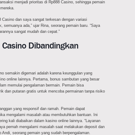
saksi menjadi prioritas di Rp888 Casino, sehingga pemain
i mereka.
 Casino dan saya sangat terkesan dengan variasi
ck, semuanya ada,” ujar Rina, seorang pemain baru. “Saya
rannya sangat mudah dan cepat.”
Casino Dibandingkan
no semakin digemari adalah karena keunggulan yang
ino online lainnya. Pertama, bonus sambutan yang besar
lam memulai pengalaman bermain. Pemain bisa
k dan putaran gratis untuk mencoba permainan tanpa risiko
elanggan yang responsif dan ramah. Pemain dapat
jika mengalami masalah atau membutuhkan bantuan. Ini
ring kali diabaikan dalam kasino online lainnya. “Layanan
ya pernah mengalami masalah saat melakukan deposit dan
 Andi, seorang pemain yang sudah berpengalaman.