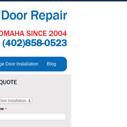
Door Repair
OMAHA SINCE 2004
:
(402)858-0523
 Door Installation
Blog
 QUOTE
oor Installation
me
*