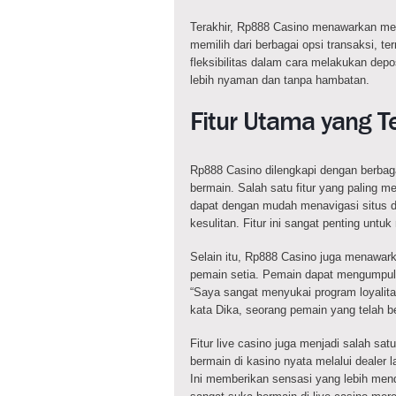
Terakhir, Rp888 Casino menawarkan m
memilih dari berbagai opsi transaksi, t
fleksibilitas dalam cara melakukan dep
lebih nyaman dan tanpa hambatan.
Fitur Utama yang T
Rp888 Casino dilengkapi dengan berbag
bermain. Salah satu fitur yang paling m
dapat dengan mudah menavigasi situs
kesulitan. Fitur ini sangat penting un
Selain itu, Rp888 Casino juga menawar
pemain setia. Pemain dapat mengumpul
“Saya sangat menyukai program loyalita
kata Dika, seorang pemain yang telah 
Fitur live casino juga menjadi salah s
bermain di kasino nyata melalui dealer 
Ini memberikan sensasi yang lebih men