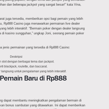
ihan dan beberapa jackpot yang sangat besar!” kata Vina,
rat juga tersedia, memberikan opsi bagi pemain yang lebih
itu, Rp888 Casino juga menawarkan permainan live dealer
g lebih interaktif. “Bermain poker dengan dealer langsung
a di kasino sungguhan,” ungkap Joni, seorang pemain poker
a jenis permainan yang tersedia di Rp888 Casino:
Deskripsi
 slot dengan berbagai tema dan jackpot.
i blackjack, roulette, dan baccarat.
langsung untuk pengalaman yang lebih interaktif.
k Pemain Baru di Rp888
yang dapat membantu meningkatkan pengalaman bermain di
kan bonus sambutan yang ditawarkan. Ini dapat memberikan