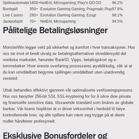
Spilleautomater
1800+
NetEnt, Microgaming, Play’n GO GO
96.2%
Bordspill
350+
Evolution Gaming Gaming, Pragmatic Play
97.8%
Live Casino
280+
Evolution Gaming Gaming, Ezugi
98.1%
Jackpotspill
70+
NetEnt, Microgaming
94.5%
Pålitelige Betalingsløsninger
MonsterWin legger vekt på sikkerhet og komfort i hver transaksjoner. Hos
oss tar imot et bredt utvalg av betalingsalternativer skreddersydd det
nordiske markedet, herunder BankID, Vipps, betalingskort og e-
lommebøker. Hver eneste overføring prosesseres øyeblikkelig, slik at at
du kan umiddelbart begynne spillingen umiddelbart uten unødvendig
ventetid.
Uttak behandles effektivt gjennom vår optimaliserte verifiseringsprosess.
Hos oss benytter 256-bit SSL SSL-kryptering for for å sikre dine private
og finansielle sensitive data, tilsvarende standard som brukes av globale
banker. Vår lisens forplikter at vi driver virksomhet i henhold til høye
kontrollerende krav, og alle spillere kan være seg trygge på at deres
midler håndteres profesjonelt.
Eksklusive Bonusfordeler og