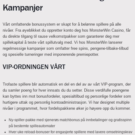
Kampanjer
Vårt omfattende bonussystem er skapt for å belønne spillere på alle
nivåer. Fra øyeblikket du oppretter konto deg hos MonsterWin Casino, får
du direkte tilgang til rause velkomstpakker som garanterer deg mer
spillekapital å teste vårt spillutvalg med. Vi hos MonsterWin lanserer
regelmessige kampanjer som omfatter free spins, pengene-tilbake-tilbud
og spesielle turneringer med imponerende premiepotter.
VIP-ORDNINGEN VÅRT
Trofaste spillere blir automatisk en del en del av av vårt VIP-program, der
du samler poeng for hver innsats du du setter. Disse verdifulle poengene
kan byttes inn mot bonusfordeler, spesialtilbud og personlige fordeler som
hurtigere uttak og personlig kontoadministrasjon. Vi har designet multiple
nivåer i programmet, hvor fordelspakkene øker jo høyere opp du kommer.
Ny-spiller-pakke med sjenerøs matchbonus på innbetalinger og gratisspinn
på bestemte spilleautomater
Hver uke reload-bonuser for engasjerte spillere med lavere omsetningskrav