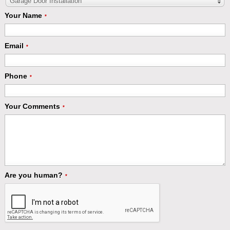
Garage Door Installation
Your Name
*
Email
*
Phone
*
Your Comments
*
Are you human?
*