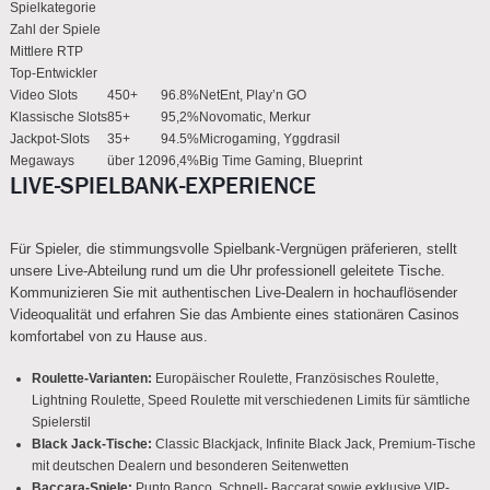
Spielkategorie
Zahl der Spiele
Mittlere RTP
Top-Entwickler
Video Slots
450+
96.8%
NetEnt, Play’n GO
Klassische Slots
85+
95,2%
Novomatic, Merkur
Jackpot-Slots
35+
94.5%
Microgaming, Yggdrasil
Megaways
über 120
96,4%
Big Time Gaming, Blueprint
LIVE-SPIELBANK-EXPERIENCE
Für Spieler, die stimmungsvolle Spielbank-Vergnügen präferieren, stellt
unsere Live-Abteilung rund um die Uhr professionell geleitete Tische.
Kommunizieren Sie mit authentischen Live-Dealern in hochauflösender
Videoqualität und erfahren Sie das Ambiente eines stationären Casinos
komfortabel von zu Hause aus.
Roulette-Varianten:
Europäischer Roulette, Französisches Roulette,
Lightning Roulette, Speed Roulette mit verschiedenen Limits für sämtliche
Spielerstil
Black Jack-Tische:
Classic Blackjack, Infinite Black Jack, Premium-Tische
mit deutschen Dealern und besonderen Seitenwetten
Baccara-Spiele:
Punto Banco, Schnell- Baccarat sowie exklusive VIP-