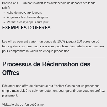
Bonus Sans
Un bonus offert sans avoir besoin de déposer des fonds.
Dépôt
Attire de nouveaux joueurs
Augmente les chances de gains
Permet d’essayer plusieurs jeux
EXEMPLES D’OFFRES
Les offres peuvent varier : un bonus de 100% jusqu’à 200 euros ou 50
tours gratuits sur une machine à sous populaire. Les détails sont cruciaux
pour comprendre la valeur de chaque proposition.
Processus de Réclamation des
Offres
Réclamer une offre de bienvenue sur Yonibet Casino est un processus
simple mais doit être suivi correctement pour garantir que vous en profitez
pleinement.
Visitez le site de Yonibet Casino.