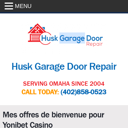
MENU
Husk Garage Door Repair
SERVING OMAHA SINCE 2004
CALL TODAY:
(402)858-0523
Mes offres de bienvenue pour
Yonibet Casino