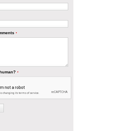
mments
*
 human?
*