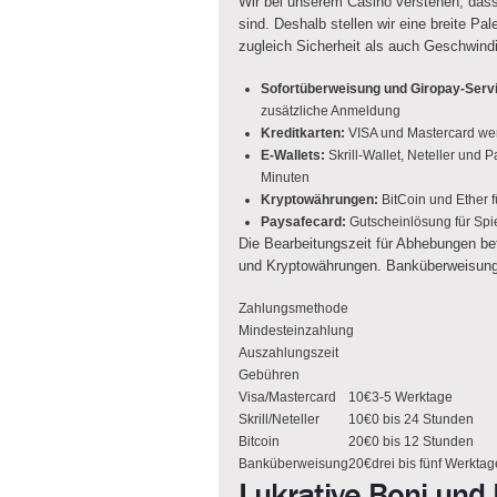
Wir bei unserem Casino verstehen, dass 
sind. Deshalb stellen wir eine breite P
zugleich Sicherheit als auch Geschwindi
Sofortüberweisung und Giropay-Serv
zusätzliche Anmeldung
Kreditkarten:
VISA und Mastercard werd
E-Wallets:
Skrill-Wallet, Neteller und 
Minuten
Kryptowährungen:
BitCoin und Ether 
Paysafecard:
Gutscheinlösung für Spi
Die Bearbeitungszeit für Abhebungen bet
und Kryptowährungen. Banküberweisunge
Zahlungsmethode
Mindesteinzahlung
Auszahlungszeit
Gebühren
Visa/Mastercard
10€
3-5 Werktage
Skrill/Neteller
10€
0 bis 24 Stunden
Bitcoin
20€
0 bis 12 Stunden
Banküberweisung
20€
drei bis fünf Werktag
Lukrative Boni und