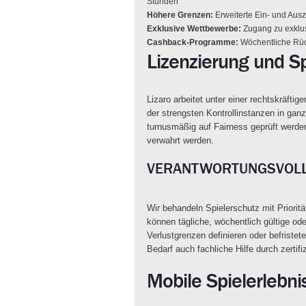
Stunden
Höhere Grenzen:
Erweiterte Ein- und Ausz
Exklusive Wettbewerbe:
Zugang zu exklus
Cashback-Programme:
Wöchentliche Rück
Lizenzierung und Sp
Lizaro arbeitet unter einer rechtskräft
der strengsten Kontrollinstanzen in ganz
turnusmäßig auf Fairness geprüft werd
verwahrt werden.
VERANTWORTUNGSVOLL
Wir behandeln Spielerschutz mit Prioritä
können tägliche, wöchentlich gültige ode
Verlustgrenzen definieren oder befriste
Bedarf auch fachliche Hilfe durch zertifi
Mobile Spielerlebni