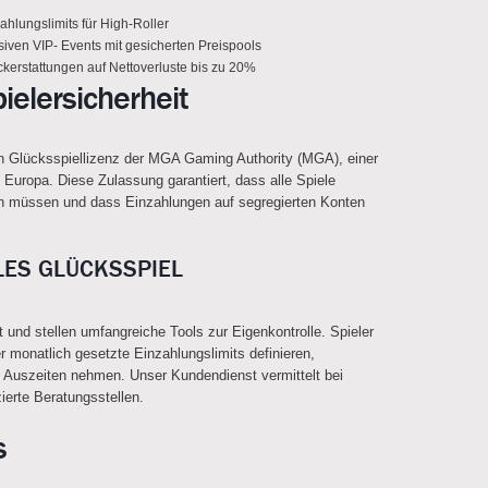
ahlungslimits für High-Roller
iven VIP- Events mit gesicherten Preispools
erstattungen auf Nettoverluste bis zu 20%
ielersicherheit
igen Glücksspiellizenz der MGA Gaming Authority (MGA), einer
 Europa. Diese Zulassung garantiert, dass alle Spiele
en müssen und dass Einzahlungen auf segregierten Konten
ES GLÜCKSSPIEL
t und stellen umfangreiche Tools zur Eigenkontrolle. Spieler
r monatlich gesetzte Einzahlungslimits definieren,
te Auszeiten nehmen. Unser Kundendienst vermittelt bei
zierte Beratungsstellen.
s