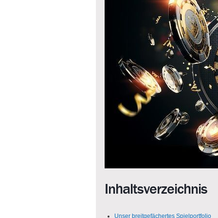
Inhaltsverzeichnis
Unser breitgefächertes Spielportfolio