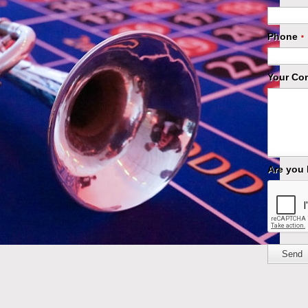
Phone
*
Your Co
Are you
Send