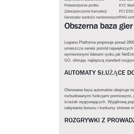
Potwierdzenie profilu
KYC Mult
Zabezpieczenie transakcji
PCI DSS
Generator wartości randomowych
RNG cert
Obszerna baza gie
Legiano Platforma proponuje ponad 280
umieszcza serwis pośród największych b
wymienionymi liderami rynku jak NetEnt
GO, oferując najlepszą standard rozgry
AUTOMATY SŁUŻĄCE DO
Oferowana baza automatów obejmuje tra
rozbudowanymi funkcjami premiowymi, 
ścieżek wygrywających. Wyjątkową popul
nabywania bonusu i konkursy slotowe m
ROZGRYWKI Z PROWAD