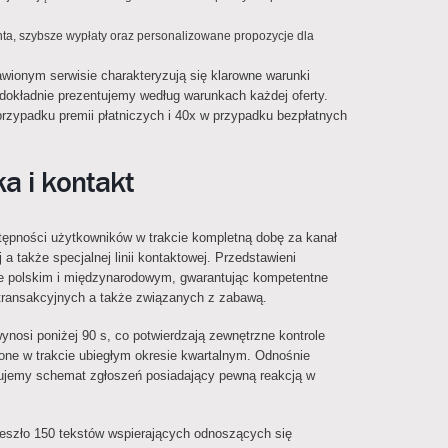
a, szybsze wypłaty oraz personalizowane propozycje dla
wionym serwisie charakteryzują się klarowne warunki
 dokładnie prezentujemy według warunkach każdej oferty.
zypadku premii płatniczych i 40x w przypadku bezpłatnych
a i kontakt
tępności użytkowników w trakcie kompletną dobę za kanał
a także specjalnej linii kontaktowej. Przedstawieni
wie polskim i międzynarodowym, gwarantując kompetentne
 transakcyjnych a także związanych z zabawą.
ynosi poniżej 90 s, co potwierdzają zewnętrzne kontrole
one w trakcie ubiegłym okresie kwartalnym. Odnośnie
ujemy schemat zgłoszeń posiadający pewną reakcją w
zeszło 150 tekstów wspierających odnoszących się