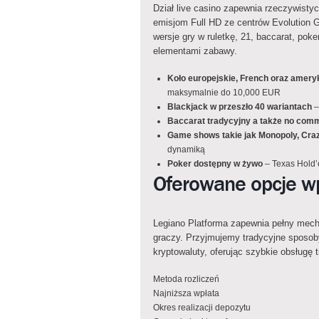
Dział live casino zapewnia rzeczywist
emisjom Full HD ze centrów Evolution 
wersje gry w ruletkę, 21, baccarat, po
elementami zabawy.
Koło europejskie, French oraz amery
maksymalnie do 10,000 EUR
Blackjack w przeszło 40 wariantach
–
Baccarat tradycyjny a także no com
Game shows takie jak Monopoly, Cra
dynamiką
Poker dostępny w żywo
– Texas Hold’
Oferowane opcje wp
Legiano Platforma zapewnia pełny mec
graczy. Przyjmujemy tradycyjne sposoby
kryptowaluty, oferując szybkie obsługę 
Metoda rozliczeń
Najniższa wpłata
Okres realizacji depozytu