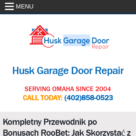
MENU
Husk Garage Door Repair
SERVING OMAHA SINCE 2004
CALL TODAY:
(402)858-0523
Kompletny Przewodnik po
Bonusach RooBet: Jak Skorzystać z