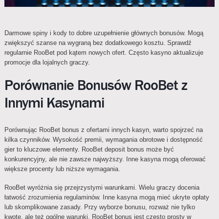
Darmowe spiny i kody to dobre uzupełnienie głównych bonusów. Mogą
zwiększyć szanse na wygraną bez dodatkowego kosztu. Sprawdź
regularnie RooBet pod kątem nowych ofert. Często kasyno aktualizuje
promocje dla lojalnych graczy.
Porównanie Bonusów RooBet z
Innymi Kasynami
Porównując RooBet bonus z ofertami innych kasyn, warto spojrzeć na
kilka czynników. Wysokość premii, wymagania obrotowe i dostępność
gier to kluczowe elementy. RooBet deposit bonus może być
konkurencyjny, ale nie zawsze najwyższy. Inne kasyna mogą oferować
większe procenty lub niższe wymagania.
RooBet wyróżnia się przejrzystymi warunkami. Wielu graczy docenia
łatwość zrozumienia regulaminów. Inne kasyna mogą mieć ukryte opłaty
lub skomplikowane zasady. Przy wyborze bonusu, rozważ nie tylko
kwotę, ale też ogólne warunki. RooBet bonus jest często prosty w