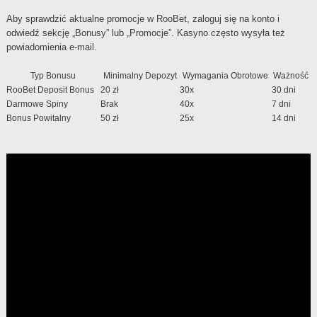
Aby sprawdzić aktualne promocje w RooBet, zaloguj się na konto i
odwiedź sekcję „Bonusy” lub „Promocje”. Kasyno często wysyła też
powiadomienia e-mail.
Typ Bonusu
Minimalny Depozyt
Wymagania Obrotowe
Ważność
RooBet Deposit Bonus
20 zł
30x
30 dni
Darmowe Spiny
Brak
40x
7 dni
Bonus Powitalny
50 zł
25x
14 dni