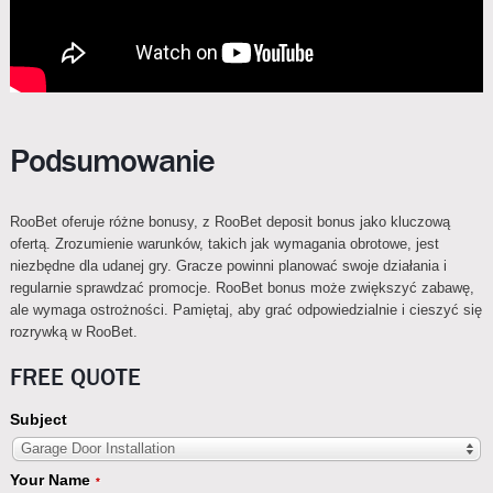
Podsumowanie
RooBet oferuje różne bonusy, z RooBet deposit bonus jako kluczową
ofertą. Zrozumienie warunków, takich jak wymagania obrotowe, jest
niezbędne dla udanej gry. Gracze powinni planować swoje działania i
regularnie sprawdzać promocje. RooBet bonus może zwiększyć zabawę,
ale wymaga ostrożności. Pamiętaj, aby grać odpowiedzialnie i cieszyć się
rozrywką w RooBet.
FREE QUOTE
Subject
Garage Door Installation
Your Name
*