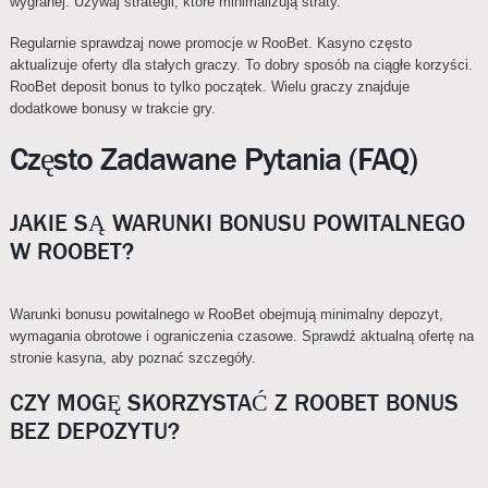
wygranej. Używaj strategii, które minimalizują straty.
Regularnie sprawdzaj nowe promocje w RooBet. Kasyno często
aktualizuje oferty dla stałych graczy. To dobry sposób na ciągłe korzyści.
RooBet deposit bonus to tylko początek. Wielu graczy znajduje
dodatkowe bonusy w trakcie gry.
Często Zadawane Pytania (FAQ)
JAKIE SĄ WARUNKI BONUSU POWITALNEGO
W ROOBET?
Warunki bonusu powitalnego w RooBet obejmują minimalny depozyt,
wymagania obrotowe i ograniczenia czasowe. Sprawdź aktualną ofertę na
stronie kasyna, aby poznać szczegóły.
CZY MOGĘ SKORZYSTAĆ Z ROOBET BONUS
BEZ DEPOZYTU?