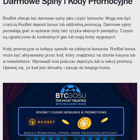
Darmowe Spiny i Kody Promocyjne
RooBet oferuje też darmowe spiny jako część bonusów. Mogą one być
częścią RooBet deposit bonus lub oddzielną promocją. Darmowe spiny
pozwalają grać w wybrane sloty bez ryzyka własnych pieniędzy. Często
są ograniczone do konkretnych gier lub mają limity wygranych.
Kody promocyjne to kolejny sposób na zdobycie bonusów. RooBet bonus
może być aktywowany przez kod, który znajdziesz na stronie kasyna lub
w newsletterze. Wprowadź kod podczas depozytu lub w sekcji promocji.
Upewnij się, że kod jest aktualny i pasuje do twojego konta.