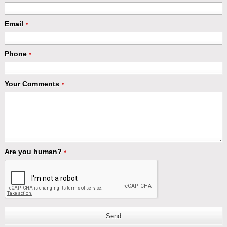
Email
*
Phone
*
Your Comments
*
Are you human?
*
Send