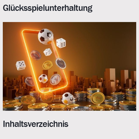
Glücksspielunterhaltung
Inhaltsverzeichnis