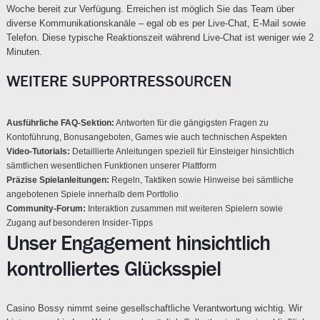
Woche bereit zur Verfügung. Erreichen ist möglich Sie das Team über
diverse Kommunikationskanäle – egal ob es per Live-Chat, E-Mail sowie
Telefon. Diese typische Reaktionszeit während Live-Chat ist weniger wie 2
Minuten.
WEITERE SUPPORTRESSOURCEN
Ausführliche FAQ-Sektion:
Antworten für die gängigsten Fragen zu
Kontoführung, Bonusangeboten, Games wie auch technischen Aspekten
Video-Tutorials:
Detaillierte Anleitungen speziell für Einsteiger hinsichtlich
sämtlichen wesentlichen Funktionen unserer Plattform
Präzise Spielanleitungen:
Regeln, Taktiken sowie Hinweise bei sämtliche
angebotenen Spiele innerhalb dem Portfolio
Community-Forum:
Interaktion zusammen mit weiteren Spielern sowie
Zugang auf besonderen Insider-Tipps
Unser Engagement hinsichtlich
kontrolliertes Glücksspiel
Casino Bossy nimmt seine gesellschaftliche Verantwortung wichtig. Wir