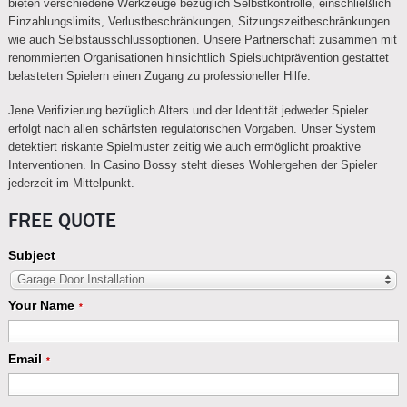
bieten verschiedene Werkzeuge bezüglich Selbstkontrolle, einschließlich
Einzahlungslimits, Verlustbeschränkungen, Sitzungszeitbeschränkungen
wie auch Selbstausschlussoptionen. Unsere Partnerschaft zusammen mit
renommierten Organisationen hinsichtlich Spielsuchtprävention gestattet
belasteten Spielern einen Zugang zu professioneller Hilfe.
Jene Verifizierung bezüglich Alters und der Identität jedweder Spieler
erfolgt nach allen schärfsten regulatorischen Vorgaben. Unser System
detektiert riskante Spielmuster zeitig wie auch ermöglicht proaktive
Interventionen. In Casino Bossy steht dieses Wohlergehen der Spieler
jederzeit im Mittelpunkt.
FREE QUOTE
Subject
Garage Door Installation
Your Name
*
Email
*