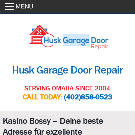
MENU
Husk Garage Door Repair
SERVING OMAHA SINCE 2004
CALL TODAY:
(402)858-0523
Kasino Bossy – Deine beste
Adresse für exzellente