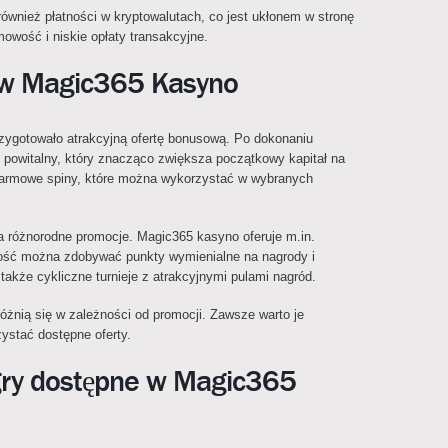
wnież płatności w kryptowalutach, co jest ukłonem w stronę
wość i niskie opłaty transakcyjne.
 w Magic365 Kasyno
ygotowało atrakcyjną ofertę bonusową. Po dokonaniu
 powitalny, który znacząco zwiększa początkowy kapitał na
darmowe spiny, które można wykorzystać w wybranych
a różnorodne promocje. Magic365 kasyno oferuje m.in.
ność można zdobywać punkty wymienialne na nagrody i
akże cykliczne turnieje z atrakcyjnymi pulami nagród.
żnią się w zależności od promocji. Zawsze warto je
ystać dostępne oferty.
gry dostępne w Magic365