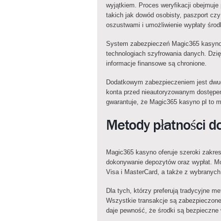
wyjątkiem. Proces weryfikacji obejmuj
takich jak dowód osobisty, paszport cz
oszustwami i umożliwienie wypłaty środ
System zabezpieczeń Magic365 kasyno 
technologiach szyfrowania danych. Dzi
informacje finansowe są chronione.
Dodatkowym zabezpieczeniem jest dwue
konta przed nieautoryzowanym dostęp
gwarantuje, że Magic365 kasyno pl to 
Metody płatności 
Magic365 kasyno oferuje szeroki zakre
dokonywanie depozytów oraz wypłat. Mo
Visa i MasterCard, a także z wybranych 
Dla tych, którzy preferują tradycyjne m
Wszystkie transakcje są zabezpieczon
daje pewność, że środki są bezpieczne 