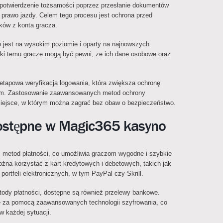
e potwierdzenie tożsamości poprzez przesłanie dokumentów
y prawo jazdy. Celem tego procesu jest ochrona przed
ków z konta gracza.
jest na wysokim poziomie i oparty na najnowszych
ęki temu gracze mogą być pewni, że ich dane osobowe oraz
tapowa weryfikacja logowania, która zwiększa ochronę
em. Zastosowanie zaawansowanych metod ochrony
miejsce, w którym można zagrać bez obaw o bezpieczeństwo.
dostępne w Magic365 kasyno
s metod płatności, co umożliwia graczom wygodne i szybkie
żna korzystać z kart kredytowych i debetowych, takich jak
portfeli elektronicznych, w tym PayPal czy Skrill.
etody płatności, dostępne są również przelewy bankowe.
e za pomocą zaawansowanych technologii szyfrowania, co
w każdej sytuacji.