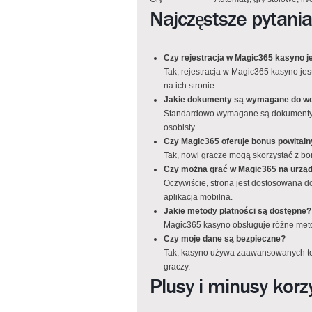
Najczęstsze pytan
Czy rejestracja w Magic365 kasyno 
Tak, rejestracja w Magic365 kasyno jes
na ich stronie.
Jakie dokumenty są wymagane do wer
Standardowo wymagane są dokumenty p
osobisty.
Czy Magic365 oferuje bonus powitaln
Tak, nowi gracze mogą skorzystać z b
Czy można grać w Magic365 na urzą
Oczywiście, strona jest dostosowana d
aplikacja mobilna.
Jakie metody płatności są dostępne?
Magic365 kasyno obsługuje różne metody 
Czy moje dane są bezpieczne?
Tak, kasyno używa zaawansowanych tec
graczy.
Plusy i minusy kor