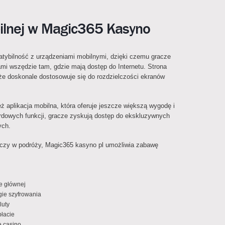
bilnej w Magic365 Kasyno
ybilność z urządzeniami mobilnymi, dzięki czemu gracze
mi wszędzie tam, gdzie mają dostęp do Internetu. Strona
że doskonale dostosowuje się do rozdzielczości ekranów
ż aplikacja mobilna, która oferuje jeszcze większą wygodę i
dardowych funkcji, gracze zyskują dostęp do ekskluzywnych
ych.
 czy w podróży, Magic365 kasyno pl umożliwia zabawę
ie głównej
ie szyfrowania
luty
łacie
e casino