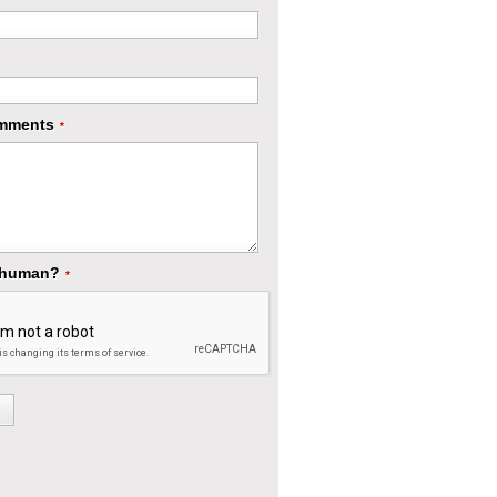
mments
*
 human?
*