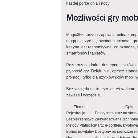
każdej porze dnia i nocy.
Możliwości gry mo
Magic365 kasyno zapewnia pełną kompat
mogą cieszyć się swoimi ulubionymi gra
kasyna jest responsywna, co oznacza, 
smartfonów i tabletów.
Poza przeglądarką, dostępna jest równie
płynność gry. Dzięki niej, oprócz stan
promocji tylko dla użytkowników mobiln
Bez względu na to, czy jesteś w domu,
zawsze i wszędzie.
Element
Opis
Rejestracja
Prosty formularz na stron
Bezpieczeństwo
Zaawansowane technolog
Metody Płatności
Karty, e-portfele, kryptowa
Bonus powitalny
Dostępny po pierwszej wp
Gry
Automaty, gry stołowe, liv