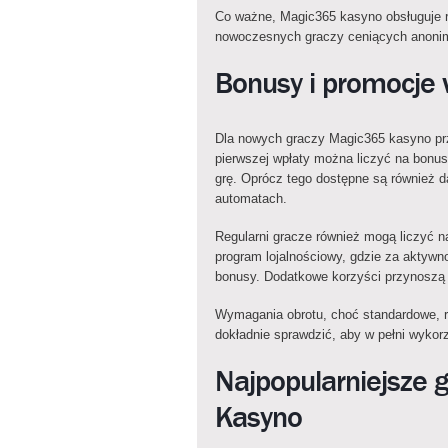
Co ważne, Magic365 kasyno obsługuje ró
nowoczesnych graczy ceniących anonimo
Bonusy i promocje
Dla nowych graczy Magic365 kasyno prz
pierwszej wpłaty można liczyć na bonus
grę. Oprócz tego dostępne są również 
automatach.
Regularni gracze również mogą liczyć n
program lojalnościowy, gdzie za aktyw
bonusy. Dodatkowe korzyści przynoszą t
Wymagania obrotu, choć standardowe, ró
dokładnie sprawdzić, aby w pełni wykorz
Najpopularniejsze 
Kasyno