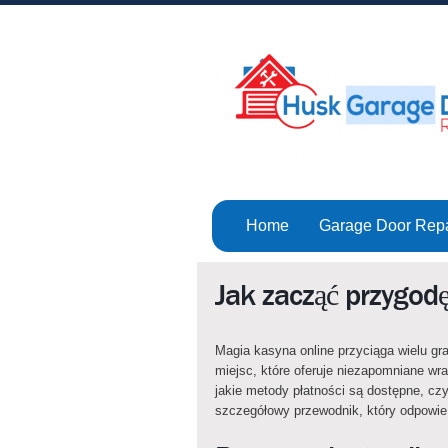
Home
Garage Door Rep
Jak zacząć przygo
Magia kasyna online przyciąga wielu gr
miejsc, które oferuje niezapomniane wra
jakie metody płatności są dostępne, c
szczegółowy przewodnik, który odpowie