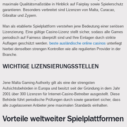
maximale Qualitätsmaßstäbe in Hinblick auf Fairplay sowie Spielerschutz
garantieren. Besonders verbreitet sind Lizenzen von Malta, Curacao,
Gibraltar und Zypern.
Man als etablierte Spielplattform verstehen jene Bedeutung einer seriösen
Lizenzierung. Eine gültige Casino-Lizenz stellt sicher, sodass alle Games
periodisch auf Fairness überprüft sind und Ihre Einlagen durch strikte
Auflagen geschützt werden.
beste ausländische online casinos
unterliegt
hierbei denselben strengen Kontrollen wie alle regulierten Provider in der
Branche.
WICHTIGE LIZENSIERUNGSSTELLEN
Jene Malta Gaming Authority gilt als eine der strengsten
Aufsichtsbehörden in Europa und besitzt seit der Gründung in dem Jahr
2001 über 300 Lizenzen für Internet-Casino-Betreiber ausgestellt. Diese
Behörde führt periodische Prüfungen durch sowie garantiert sicher, dass
alle zugelassenen Anbieter jene maximalen Standards einhalten.
Vorteile weltweiter Spielplattformen