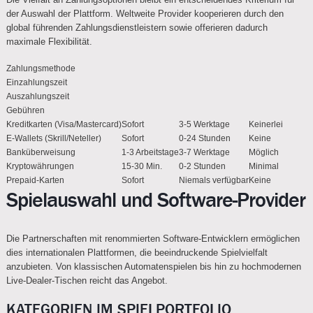
der Auswahl der Plattform. Weltweite Provider kooperieren durch den
global führenden Zahlungsdienstleistern sowie offerieren dadurch
maximale Flexibilität.
Zahlungsmethode
Einzahlungszeit
Auszahlungszeit
Gebühren
Kreditkarten (Visa/Mastercard)
Sofort
3-5 Werktage
Keinerlei
E-Wallets (Skrill/Neteller)
Sofort
0-24 Stunden
Keine
Banküberweisung
1-3 Arbeitstage
3-7 Werktage
Möglich
Kryptowährungen
15-30 Min.
0-2 Stunden
Minimal
Prepaid-Karten
Sofort
Niemals verfügbar
Keine
Spielauswahl und Software-Provider
Die Partnerschaften mit renommierten Software-Entwicklern ermöglichen
dies internationalen Plattformen, die beeindruckende Spielvielfalt
anzubieten. Von klassischen Automatenspielen bis hin zu hochmodernen
Live-Dealer-Tischen reicht das Angebot.
KATEGORIEN IM SPIELPORTFOLIO