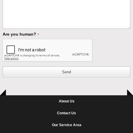
Are you human?
*
Send
About Us
Contact Us
Our Service Area