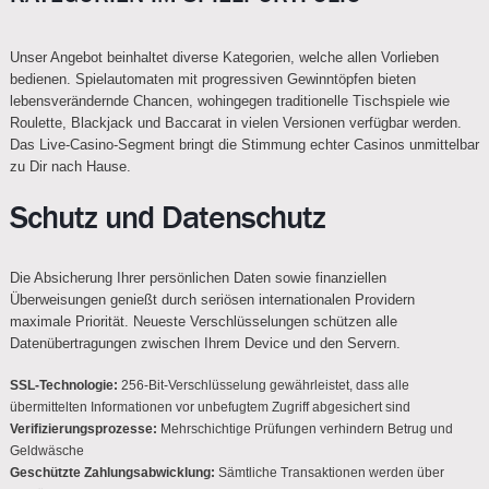
Unser Angebot beinhaltet diverse Kategorien, welche allen Vorlieben
bedienen. Spielautomaten mit progressiven Gewinntöpfen bieten
lebensverändernde Chancen, wohingegen traditionelle Tischspiele wie
Roulette, Blackjack und Baccarat in vielen Versionen verfügbar werden.
Das Live-Casino-Segment bringt die Stimmung echter Casinos unmittelbar
zu Dir nach Hause.
Schutz und Datenschutz
Die Absicherung Ihrer persönlichen Daten sowie finanziellen
Überweisungen genießt durch seriösen internationalen Providern
maximale Priorität. Neueste Verschlüsselungen schützen alle
Datenübertragungen zwischen Ihrem Device und den Servern.
SSL-Technologie:
256-Bit-Verschlüsselung gewährleistet, dass alle
übermittelten Informationen vor unbefugtem Zugriff abgesichert sind
Verifizierungsprozesse:
Mehrschichtige Prüfungen verhindern Betrug und
Geldwäsche
Geschützte Zahlungsabwicklung:
Sämtliche Transaktionen werden über