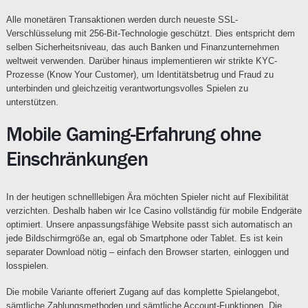
Alle monetären Transaktionen werden durch neueste SSL-
Verschlüsselung mit 256-Bit-Technologie geschützt. Dies entspricht dem
selben Sicherheitsniveau, das auch Banken und Finanzunternehmen
weltweit verwenden. Darüber hinaus implementieren wir strikte KYC-
Prozesse (Know Your Customer), um Identitätsbetrug und Fraud zu
unterbinden und gleichzeitig verantwortungsvolles Spielen zu
unterstützen.
Mobile Gaming-Erfahrung ohne
Einschränkungen
In der heutigen schnelllebigen Ära möchten Spieler nicht auf Flexibilität
verzichten. Deshalb haben wir Ice Casino vollständig für mobile Endgeräte
optimiert. Unsere anpassungsfähige Website passt sich automatisch an
jede Bildschirmgröße an, egal ob Smartphone oder Tablet. Es ist kein
separater Download nötig – einfach den Browser starten, einloggen und
losspielen.
Die mobile Variante offeriert Zugang auf das komplette Spielangebot,
sämtliche Zahlungsmethoden und sämtliche Account-Funktionen. Die