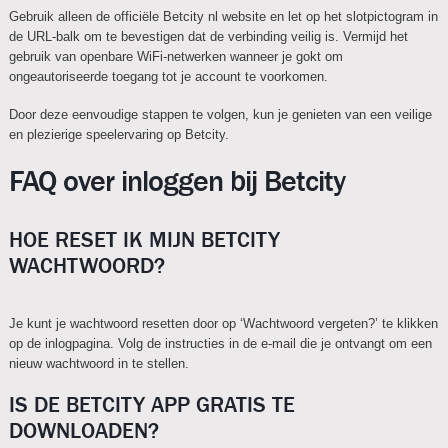
Gebruik alleen de officiële Betcity nl website en let op het slotpictogram in
de URL-balk om te bevestigen dat de verbinding veilig is. Vermijd het
gebruik van openbare WiFi-netwerken wanneer je gokt om
ongeautoriseerde toegang tot je account te voorkomen.
Door deze eenvoudige stappen te volgen, kun je genieten van een veilige
en plezierige speelervaring op Betcity.
FAQ over inloggen bij Betcity
HOE RESET IK MIJN BETCITY
WACHTWOORD?
Je kunt je wachtwoord resetten door op ‘Wachtwoord vergeten?’ te klikken
op de inlogpagina. Volg de instructies in de e-mail die je ontvangt om een
nieuw wachtwoord in te stellen.
IS DE BETCITY APP GRATIS TE
DOWNLOADEN?