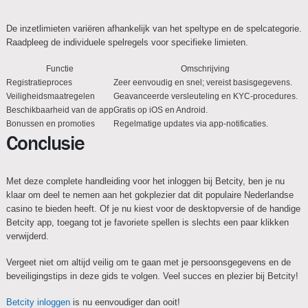
De inzetlimieten variëren afhankelijk van het speltype en de spelcategorie.
Raadpleeg de individuele spelregels voor specifieke limieten.
Functie
Omschrijving
Registratieproces
Zeer eenvoudig en snel; vereist basisgegevens.
Veiligheidsmaatregelen
Geavanceerde versleuteling en KYC-procedures.
Beschikbaarheid van de app
Gratis op iOS en Android.
Bonussen en promoties
Regelmatige updates via app-notificaties.
Conclusie
Met deze complete handleiding voor het inloggen bij Betcity, ben je nu
klaar om deel te nemen aan het gokplezier dat dit populaire Nederlandse
casino te bieden heeft. Of je nu kiest voor de desktopversie of de handige
Betcity app, toegang tot je favoriete spellen is slechts een paar klikken
verwijderd.
Vergeet niet om altijd veilig om te gaan met je persoonsgegevens en de
beveiligingstips in deze gids te volgen. Veel succes en plezier bij Betcity!
Betcity inloggen
is nu eenvoudiger dan ooit!