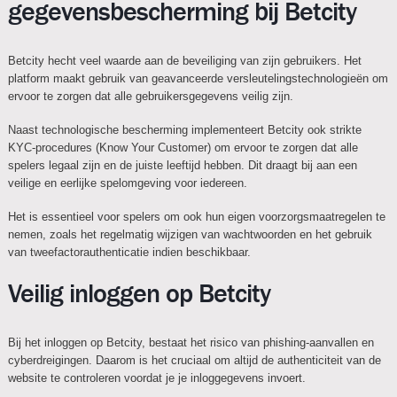
gegevensbescherming bij Betcity
Betcity hecht veel waarde aan de beveiliging van zijn gebruikers. Het
platform maakt gebruik van geavanceerde versleutelingstechnologieën om
ervoor te zorgen dat alle gebruikersgegevens veilig zijn.
Naast technologische bescherming implementeert Betcity ook strikte
KYC-procedures (Know Your Customer) om ervoor te zorgen dat alle
spelers legaal zijn en de juiste leeftijd hebben. Dit draagt bij aan een
veilige en eerlijke spelomgeving voor iedereen.
Het is essentieel voor spelers om ook hun eigen voorzorgsmaatregelen te
nemen, zoals het regelmatig wijzigen van wachtwoorden en het gebruik
van tweefactorauthenticatie indien beschikbaar.
Veilig inloggen op Betcity
Bij het inloggen op Betcity, bestaat het risico van phishing-aanvallen en
cyberdreigingen. Daarom is het cruciaal om altijd de authenticiteit van de
website te controleren voordat je je inloggegevens invoert.