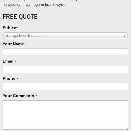
najwyższymi wymogami branżowymi.
FREE QUOTE
Subject
Garage Door Installation
Your Name
*
Email
*
Phone
*
Your Comments
*