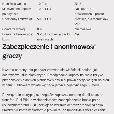
Najniższa wpłata
10 PLN
Brak
Maksymalna depozyt
1000 PLN
Dostępne, po
pojedyncza
potwierdzeniu profilu
Codzienny limit wpłat
5000 PLN
Możliwe, dla rachunków
VIP
Opłata za wpłatę
0%
Niemożliwe
Opłata za brak użycia
3 PLN na miesiąc po 12
Nie
kodu
miesiącach
Zabezpieczenie i anonimowość
graczy
Kwestia ochrony jest priorytet zarówno dla właścicieli casino, jak i
dostawców usług płatniczych. Przedpłacone kupony usuwają ryzyko
przechwycenia danych płatniczych czy nieuprawnionego wstępu do profilu
w banku, albowiem wpłata wymaga jedynie pojedynczego numeru.
Rozwiązanie enkrypcji szczegółów zapewnia ochronę detali podczas
transferu PIN PIN, a wielopoziomowe zabezpieczenia bronią przed
usiłowaniom fraudu. Uzupełniającą warstwą ochrony stanowi szansa
utworzenia konta w platformie providera, co umożliwia zabezpieczenie