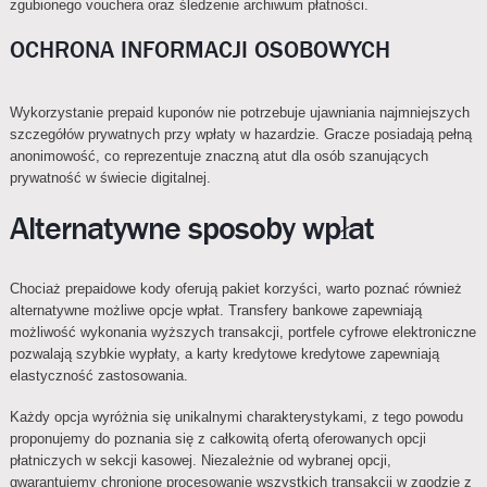
zgubionego vouchera oraz śledzenie archiwum płatności.
OCHRONA INFORMACJI OSOBOWYCH
Wykorzystanie prepaid kuponów nie potrzebuje ujawniania najmniejszych
szczegółów prywatnych przy wpłaty w hazardzie. Gracze posiadają pełną
anonimowość, co reprezentuje znaczną atut dla osób szanujących
prywatność w świecie digitalnej.
Alternatywne sposoby wpłat
Chociaż prepaidowe kody oferują pakiet korzyści, warto poznać również
alternatywne możliwe opcje wpłat. Transfery bankowe zapewniają
możliwość wykonania wyższych transakcji, portfele cyfrowe elektroniczne
pozwalają szybkie wypłaty, a karty kredytowe kredytowe zapewniają
elastyczność zastosowania.
Każdy opcja wyróżnia się unikalnymi charakterystykami, z tego powodu
proponujemy do poznania się z całkowitą ofertą oferowanych opcji
płatniczych w sekcji kasowej. Niezależnie od wybranej opcji,
gwarantujemy chronione procesowanie wszystkich transakcji w zgodzie z