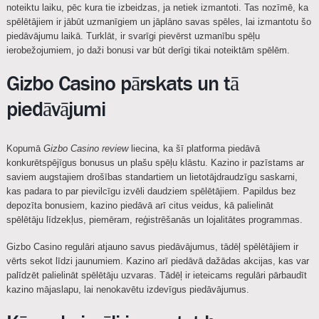
noteiktu laiku, pēc kura tie izbeidzas, ja netiek izmantoti. Tas nozīmē, ka
spēlētājiem ir jābūt uzmanīgiem un jāplāno savas spēles, lai izmantotu šo
piedāvājumu laikā. Turklāt, ir svarīgi pievērst uzmanību spēļu
ierobežojumiem, jo daži bonusi var būt derīgi tikai noteiktām spēlēm.
Gizbo Casino pārskats un tā
piedāvājumi
Kopumā
Gizbo Casino review
liecina, ka šī platforma piedāvā
konkurētspējīgus bonusus un plašu spēļu klāstu. Kazino ir pazīstams ar
saviem augstajiem drošības standartiem un lietotājdraudzīgu saskarni,
kas padara to par pievilcīgu izvēli daudziem spēlētājiem. Papildus bez
depozīta bonusiem, kazino piedāvā arī citus veidus, kā palielināt
spēlētāju līdzekļus, piemēram, reģistrēšanās un lojalitātes programmas.
Gizbo Casino regulāri atjauno savus piedāvājumus, tādēļ spēlētājiem ir
vērts sekot līdzi jaunumiem. Kazino arī piedāvā dažādas akcijas, kas var
palīdzēt palielināt spēlētāju uzvaras. Tādēļ ir ieteicams regulāri pārbaudīt
kazino mājaslapu, lai nenokavētu izdevīgus piedāvājumus.