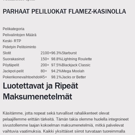
PARHAAT PELILUOKAT FLAMEZ-KASINOLLA
Pelikategoria
Pelivalintojen Määrä
Keski- RTP
Pidetyin Pelitoiminto
Slotit
2100+
96.3%
Starburst
Suorakasinot
150+
98.8%
Lightning Roulette
Pöytäpelit
200+
97.5%
Blackjack Classic
Jackpot-pelit
80+
94.2%
Mega Moolah
Pokerikonevaihtoehdot
45+
98.1%
Jacks or Better
Luotettavat ja Ripeät
Maksumenetelmät
Käsitämme, jotta nopeat sekä turvalliset rahaliikenteet olevat
pelaajillemme erittäin tärkeitä. Tämän takia olemme huolella integroineet
sivustollemme laajan kokoelman maksumenetelmiä, mitkä palvelevat
vaihtuvia vaatimuksia. Kaikki yksittäiset siirrot turvataan tuoreimmalla