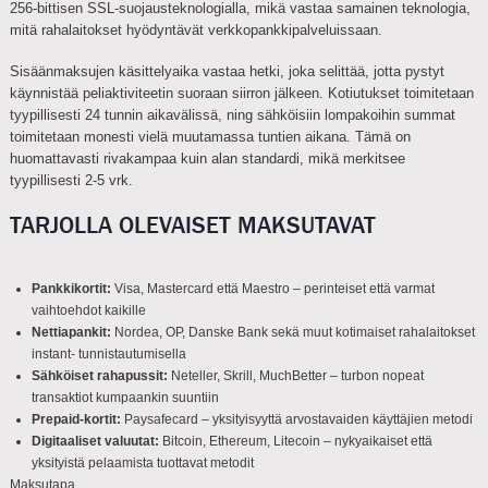
256-bittisen SSL-suojausteknologialla, mikä vastaa samainen teknologia,
mitä rahalaitokset hyödyntävät verkkopankkipalveluissaan.
Sisäänmaksujen käsittelyaika vastaa hetki, joka selittää, jotta pystyt
käynnistää peliaktiviteetin suoraan siirron jälkeen. Kotiutukset toimitetaan
tyypillisesti 24 tunnin aikavälissä, ning sähköisiin lompakoihin summat
toimitetaan monesti vielä muutamassa tuntien aikana. Tämä on
huomattavasti rivakampaa kuin alan standardi, mikä merkitsee
tyypillisesti 2-5 vrk.
TARJOLLA OLEVAISET MAKSUTAVAT
Pankkikortit:
Visa, Mastercard että Maestro – perinteiset että varmat
vaihtoehdot kaikille
Nettiapankit:
Nordea, OP, Danske Bank sekä muut kotimaiset rahalaitokset
instant- tunnistautumisella
Sähköiset rahapussit:
Neteller, Skrill, MuchBetter – turbon nopeat
transaktiot kumpaankin suuntiin
Prepaid-kortit:
Paysafecard – yksityisyyttä arvostavaiden käyttäjien metodi
Digitaaliset valuutat:
Bitcoin, Ethereum, Litecoin – nykyaikaiset että
yksityistä pelaamista tuottavat metodit
Maksutapa