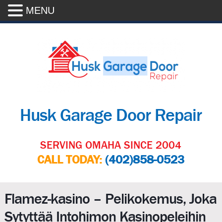
MENU
Husk Garage Door Repair
SERVING OMAHA SINCE 2004
CALL TODAY:
(402)858-0523
Flamez-kasino – Pelikokemus, Joka
Sytyttää Intohimon Kasinopeleihin