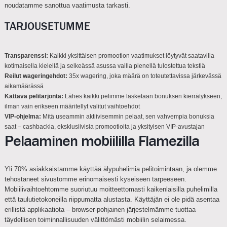
noudatamme sanottua vaatimusta tarkasti.
TARJOUSETUMME
Transparenssi:
Kaikki yksittäisen promootion vaatimukset löytyvät saatavilla
kotimaisella kielellä ja selkeässä asussa vailla pienellä tulostettua tekstiä
Reilut wageringehdot:
35x wagering, joka määrä on toteutettavissa järkevässä
aikamäärässä
Kattava pelitarjonta:
Lähes kaikki pelimme lasketaan bonuksen kierrätykseen,
ilman vain erikseen määritellyt valitut vaihtoehdot
VIP-ohjelma:
Mitä useammin aktiivisemmin pelaat, sen vahvempia bonuksia
saat – cashbackia, eksklusiivisia promootioita ja yksityisen VIP-avustajan
Pelaaminen mobiililla Flamezilla
Yli 70% asiakkaistamme käyttää älypuhelimia pelitoimintaan, ja olemme
tehostaneet sivustomme erinomaisesti kyseiseen tarpeeseen.
Mobiilivaihtoehtomme suoriutuu moitteettomasti kaikenlaisilla puhelimilla
että taulutietokoneilla riippumatta alustasta. Käyttäjän ei ole pidä asentaa
erillistä applikaatiota – browser-pohjainen järjestelmämme tuottaa
täydellisen toiminnallisuuden välittömästi mobiilin selaimessa.