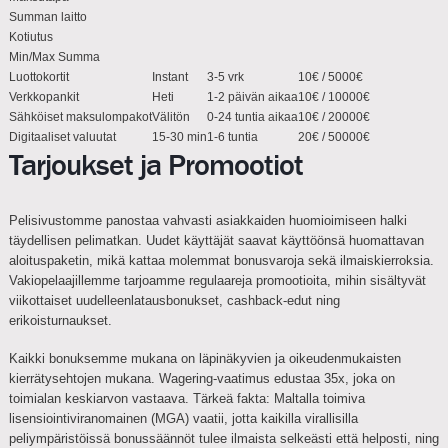
Summan laitto
Kotiutus
Min/Max Summa
Luottokortit
Instant
3-5 vrk
10€ / 5000€
Verkkopankit
Heti
1-2 päivän aikaa
10€ / 10000€
Sähköiset maksulompakot
Välitön
0-24 tuntia aikaa
10€ / 20000€
Digitaaliset valuutat
15-30 min
1-6 tuntia
20€ / 50000€
Tarjoukset ja Promootiot
Pelisivustomme panostaa vahvasti asiakkaiden huomioimiseen halki
täydellisen pelimatkan. Uudet käyttäjät saavat käyttöönsä huomattavan
aloituspaketin, mikä kattaa molemmat bonusvaroja sekä ilmaiskierroksia.
Vakiopelaajillemme tarjoamme regulaareja promootioita, mihin sisältyvät
viikottaiset uudelleenlatausbonukset, cashback-edut ning
erikoisturnaukset.
Kaikki bonuksemme mukana on läpinäkyvien ja oikeudenmukaisten
kierrätysehtojen mukana. Wagering-vaatimus edustaa 35x, joka on
toimialan keskiarvon vastaava. Tärkeä fakta: Maltalla toimiva
lisensiointiviranomainen (MGA) vaatii, jotta kaikilla virallisilla
peliympäristöissä bonussäännöt tulee ilmaista selkeästi että helposti, ning