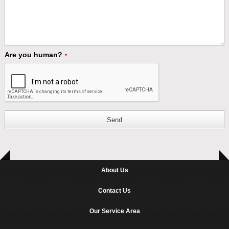
Are you human?
*
Send
About Us
Contact Us
Our Service Area