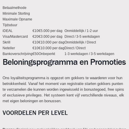
Betaalmethode
Minimale Storting
Maximale Opname
Tijdsduur
iDEAL
€10
€5.000 per dag
Onmiddellijk / 1-2 uur
Visa/Mastercard
€20
€3.000 per dag
Direct / 3-5 werkdagen
Skrill
€10
€10.000 per dag
Onmiddellijk / Direct
Neteller
€10
€10.000 per dag
Direct / Direct
Bankoverschrijving
€50
Onbeperkt
1-3 werkdagen / 3-5 werkdagen
Beloningsprogramma en Promoties
Ons loyaliteitsprogramma is opgezet om gokkers te waarderen voor hun
betrokkenheid. Vanaf het moment van registratie starten gokkers punten
te verzamelen die kunnen worden ingewisseld in bonustegoed, free spins
of exclusieve privileges. Het systeem kent vijf verschillende niveaus, elk
met eigen beloningen en bonussen.
VOORDELEN PER LEVEL