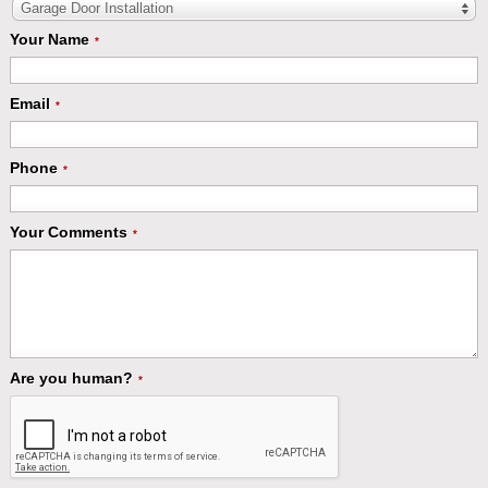
Garage Door Installation
Your Name
*
Email
*
Phone
*
Your Comments
*
Are you human?
*