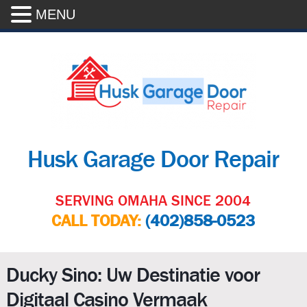
MENU
Husk Garage Door Repair
SERVING OMAHA SINCE 2004
CALL TODAY:
(402)858-0523
Ducky Sino: Uw Destinatie voor
Digitaal Casino Vermaak