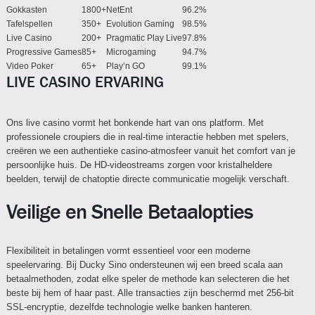
Gokkasten
1800+
NetEnt
96.2%
Tafelspellen
350+
Evolution Gaming
98.5%
Live Casino
200+
Pragmatic Play Live
97.8%
Progressive Games
85+
Microgaming
94.7%
Video Poker
65+
Play’n GO
99.1%
LIVE CASINO ERVARING
Ons live casino vormt het bonkende hart van ons platform. Met
professionele croupiers die in real-time interactie hebben met spelers,
creëren we een authentieke casino-atmosfeer vanuit het comfort van je
persoonlijke huis. De HD-videostreams zorgen voor kristalheldere
beelden, terwijl de chatoptie directe communicatie mogelijk verschaft.
Veilige en Snelle Betaalopties
Flexibiliteit in betalingen vormt essentieel voor een moderne
speelervaring. Bij Ducky Sino ondersteunen wij een breed scala aan
betaalmethoden, zodat elke speler de methode kan selecteren die het
beste bij hem of haar past. Alle transacties zijn beschermd met 256-bit
SSL-encryptie, dezelfde technologie welke banken hanteren.