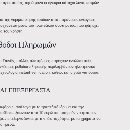
ο προστασίας, αφού μόνο οι έγκυροι κάτοχοι λογαριασμών
τά της νομιμοποίησης εσόδων από παράνομες ενέργειες
υγχάνεται μέσω του τραπεζικού συστήματος, που ήδη έχει
ία του χρήστη.
θοδοι Πληρωμών
 Trustly, πολλές πλατφόρμες παρέχουν εναλλακτικές
Διαθέσιμες μέθοδοι πληρωμής περιλαμβάνουν ηλεκτρονικά
χνολογία instant verification, καθώς και crypto για όσους
.
ΑΙ ΕΠΕΞΕΡΓΑΣΊΑ
διαφέρουν ανάλογα με το τραπεζικό ίδρυμα και την
αταθέσεις ξεκινούν από 10 ευρώ και μπορούν να φτάσουν
ις επεξεργάζονται με την ίδια ταχύτητα, με τα χρήματα να
ια ημέρα.