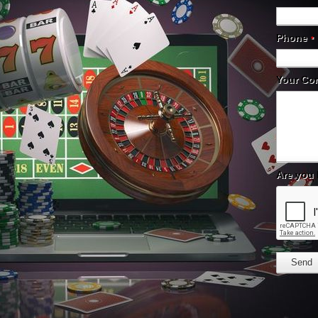
Phone
*
Your Co
Are you
Send