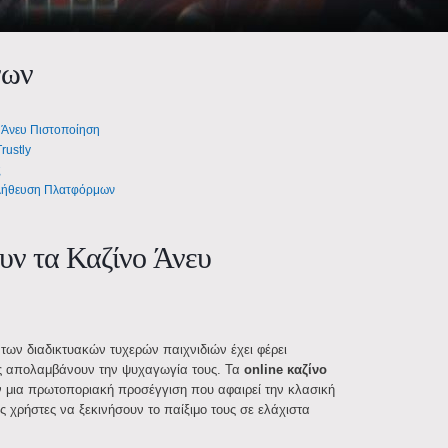
νων
ο Άνευ Πιστοποίηση
rustly
ς
αλήθευση Πλατφόρμων
υν τα Καζίνο Άνευ
των διαδικτυακών τυχερών παιχνιδιών έχει φέρει
ς απολαμβάνουν την ψυχαγωγία τους. Τα
online καζίνο
μια πρωτοποριακή προσέγγιση που αφαιρεί την κλασική
υς χρήστες να ξεκινήσουν το παίξιμο τους σε ελάχιστα