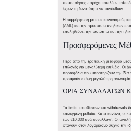
πιστοποίησης παρέχει επιπλέον επίπεδ
έχουν τη δυνατότητα να συνδεθούν.
Η συμμόρφωση με τους κανονισμούς κα
(AML) και την προστασία ανηλίκων επιτ
επαληθεύσει την ταυτότητα και την ηλικ
Προσφερόμενες Μέ
Πέρα από την τραπεζική μεταφορά μέσω
επιλογές για μεγαλύτερη ευελιξία. Οι 
πορτοφόλια που υποστηρίζουν την ίδια τε
προτιμούν ακόμη μεγαλύτερη ανωνυμία
ΌΡΙΑ ΣΥΝΑΛΛΑΓΏΝ Κ
Τα limits καταθέσεων και withdrawals 
επιλεγμένη μέθοδο. Κατά κανόνα, οι κ
έως €10,000 ανά συναλλαγή. Οι αναλήψε
φτάνουν στον λογαριασμό συχνά την ίδ