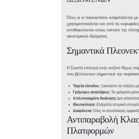
Όλες οι οι transactions ασφαλίζονται 
χρησιμοποιούνται και από τις κορυφαίε
αποθηκεύονται στους servers της πλατ
οικονομικού ιδρύματος.
Σημαντικά Πλεονεκτ
Η Σωστή επιλογή ενός καζίνο δίχως π
που βελτιώνουν σημαντικά την experien
Ταχεία είσοδος:
Ξεκινήστε να παίζετε μ
Γρήγορες αναλήψεις:
Τα χρήματα μετα
Απλοποιημένη διοίκηση:
Δεν απαιτείτ
Ιδιωτικότητα:
Ελάχιστα ατομικά στοιχεί
Διαφάνεια:
Όλες οι συναλλαγές εμφανί
Αντιπαραβολή Κλασ
Πλατφορμών