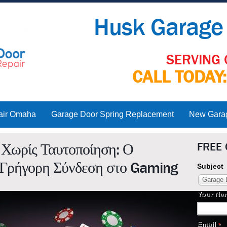
Husk Garage 
SERVING 
CALL TODAY
air Omaha
Garage Door Spring Replacement
New Garage
FREE
 Χωρίς Ταυτοποίηση: Ο
 Γρήγορη Σύνδεση στο Gaming
Subject
Garage D
Your Na
Email
*