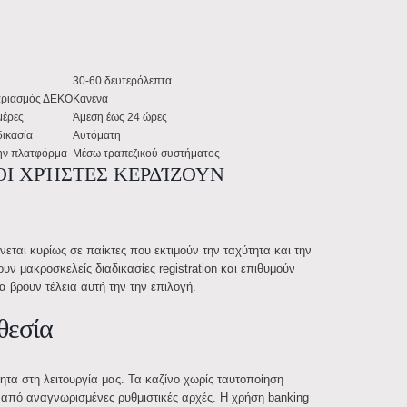
30-60 δευτερόλεπτα
αριασμός ΔΕΚΟ
Κανένα
μέρες
Άμεση έως 24 ώρες
δικασία
Αυτόματη
ην πλατφόρμα
Μέσω τραπεζικού συστήματος
ΟΙ ΧΡΉΣΤΕΣ ΚΕΡΔΊΖΟΥΝ
εται κυρίως σε παίκτες που εκτιμούν την ταχύτητα και την
ν μακροσκελείς διαδικασίες registration και επιθυμούν
 βρουν τέλεια αυτή την την επιλογή.
θεσία
ητα στη λειτουργία μας. Τα καζίνο χωρίς ταυτοποίηση
 από αναγνωρισμένες ρυθμιστικές αρχές. Η χρήση banking