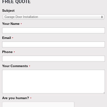
FREE QUOTE
Subject
Garage Door Installation
Your Name
*
Email
*
Phone
*
Your Comments
*
Are you human?
*