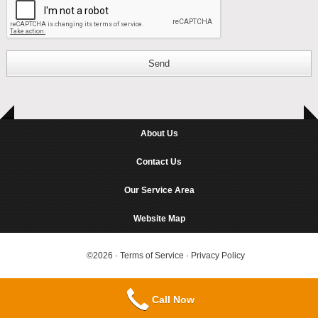
Send
About Us
Contact Us
Our Service Area
Website Map
©2026
·
Terms of Service
·
Privacy Policy
Call Now