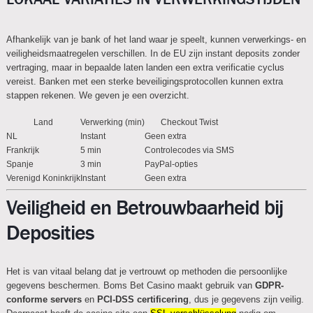
Afhankelijk van je bank of het land waar je speelt, kunnen verwerkings- en
veiligheidsmaatregelen verschillen. In de EU zijn instant deposits zonder
vertraging, maar in bepaalde laten landen een extra verificatie cyclus
vereist. Banken met een sterke beveiligingsprotocollen kunnen extra
stappen rekenen. We geven je een overzicht.
Land
Verwerking (min)
Checkout Twist
NL
Instant
Geen extra
Frankrijk
5 min
Controlecodes via SMS
Spanje
3 min
PayPal-opties
Verenigd Koninkrijk
Instant
Geen extra
Veiligheid en Betrouwbaarheid bij
Deposities
Het is van vitaal belang dat je vertrouwt op methoden die persoonlijke
gegevens beschermen. Boms Bet Casino maakt gebruik van
GDPR-
conforme servers
en
PCI-DSS certificering
, dus je gegevens zijn veilig.