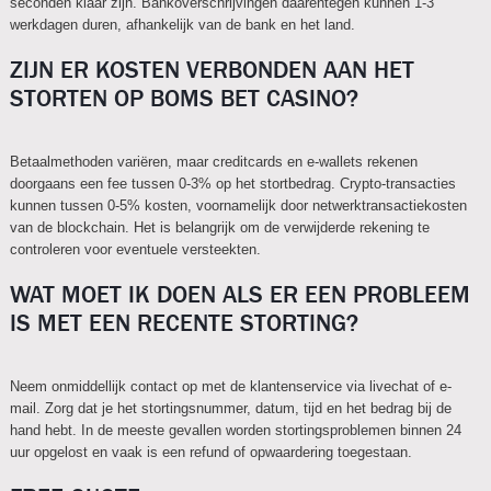
seconden klaar zijn. Bankoverschrijvingen daarentegen kunnen 1-3
werkdagen duren, afhankelijk van de bank en het land.
ZIJN ER KOSTEN VERBONDEN AAN HET
STORTEN OP BOMS BET CASINO?
Betaalmethoden variëren, maar creditcards en e-wallets rekenen
doorgaans een fee tussen 0-3% op het stortbedrag. Crypto-transacties
kunnen tussen 0-5% kosten, voornamelijk door netwerktransactiekosten
van de blockchain. Het is belangrijk om de verwijderde rekening te
controleren voor eventuele versteekten.
WAT MOET IK DOEN ALS ER EEN PROBLEEM
IS MET EEN RECENTE STORTING?
Neem onmiddellijk contact op met de klantenservice via livechat of e-
mail. Zorg dat je het stortingsnummer, datum, tijd en het bedrag bij de
hand hebt. In de meeste gevallen worden stortingsproblemen binnen 24
uur opgelost en vaak is een refund of opwaardering toegestaan.