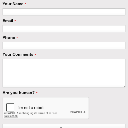
Your Name
*
Email
*
Phone
*
Your Comments
*
Are you human?
*