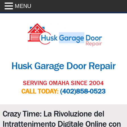
MENU
Husk Garage Door Repair
SERVING OMAHA SINCE 2004
CALL TODAY:
(402)858-0523
Crazy Time: La Rivoluzione del
Intrattenimento Digitale Online con