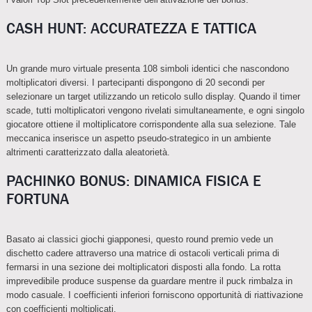
CASH HUNT: ACCURATEZZA E TATTICA
Un grande muro virtuale presenta 108 simboli identici che nascondono
moltiplicatori diversi. I partecipanti dispongono di 20 secondi per
selezionare un target utilizzando un reticolo sullo display. Quando il timer
scade, tutti moltiplicatori vengono rivelati simultaneamente, e ogni singolo
giocatore ottiene il moltiplicatore corrispondente alla sua selezione. Tale
meccanica inserisce un aspetto pseudo-strategico in un ambiente
altrimenti caratterizzato dalla aleatorietà.
PACHINKO BONUS: DINAMICA FISICA E
FORTUNA
Basato ai classici giochi giapponesi, questo round premio vede un
dischetto cadere attraverso una matrice di ostacoli verticali prima di
fermarsi in una sezione dei moltiplicatori disposti alla fondo. La rotta
imprevedibile produce suspense da guardare mentre il puck rimbalza in
modo casuale. I coefficienti inferiori forniscono opportunità di riattivazione
con coefficienti moltiplicati.