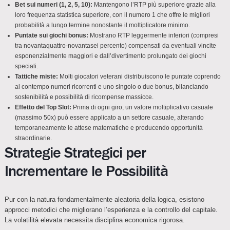
Bet sui numeri (1, 2, 5, 10):
Mantengono l’RTP più superiore grazie alla
loro frequenza statistica superiore, con il numero 1 che offre le migliori
probabilità a lungo termine nonostante il moltiplicatore minimo.
Puntate sui giochi bonus:
Mostrano RTP leggermente inferiori (compresi
tra novantaquattro-novantasei percento) compensati da eventuali vincite
esponenzialmente maggiori e dall’divertimento prolungato dei giochi
speciali.
Tattiche miste:
Molti giocatori veterani distribuiscono le puntate coprendo
al contempo numeri ricorrenti e uno singolo o due bonus, bilanciando
sostenibilità e possibilità di ricompense massicce.
Effetto del Top Slot:
Prima di ogni giro, un valore moltiplicativo casuale
(massimo 50x) può essere applicato a un settore casuale, alterando
temporaneamente le attese matematiche e producendo opportunità
straordinarie.
Strategie Strategici per
Incrementare le Possibilità
Pur con la natura fondamentalmente aleatoria della logica, esistono
approcci metodici che migliorano l’esperienza e la controllo del capitale.
La volatilità elevata necessita disciplina economica rigorosa.