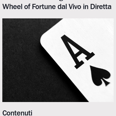
Wheel of Fortune dal Vivo in Diretta
Contenuti