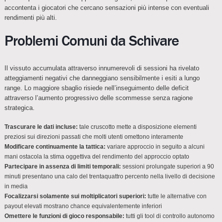
accontenta i giocatori che cercano sensazioni più intense con eventuali
rendimenti più alti.
Problemi Comuni da Schivare
Il vissuto accumulata attraverso innumerevoli di sessioni ha rivelato
atteggiamenti negativi che danneggiano sensibilmente i esiti a lungo
range. Lo maggiore sbaglio risiede nell’inseguimento delle deficit
attraverso l’aumento progressivo delle scommesse senza ragione
strategica.
Trascurare le dati incluse:
tale cruscotto mette a disposizione elementi
preziosi sui direzioni passati che molti utenti omettono interamente
Modificare continuamente la tattica:
variare approccio in seguito a alcuni
mani ostacola la stima oggettiva del rendimento del approccio optato
Partecipare in assenza di limiti temporali:
sessioni prolungate superiori a 90
minuti presentano una calo del trentaquattro percento nella livello di decisione
in media
Focalizzarsi solamente sui moltiplicatori superiori:
tutte le alternative con
payout elevati mostrano chance equivalentemente inferiori
Omettere le funzioni di gioco responsabile:
tutti gli tool di controllo autonomo