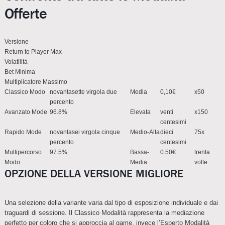
Offerte
Versione
Return to Player Max
Volatilità
Bet Minima
Multiplicatore Massimo
Classico Modo
novantasette virgola due
Media
0,10€
x50
percento
Avanzato Mode
96.8%
Elevata
venti
x150
centesimi
Rapido Mode
novantasei virgola cinque
Medio-Alta
dieci
75x
percento
centesimi
Multipercorso
97.5%
Bassa-
0.50€
trenta
Modo
Media
volte
OPZIONE DELLA VERSIONE MIGLIORE
Una selezione della variante varia dal tipo di esposizione individuale e dai
traguardi di sessione. Il Classico Modalità rappresenta la mediazione
perfetto per coloro che si approccia al game, invece l’Esperto Modalità