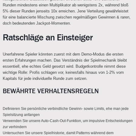
Runden mindestens einen Multiplikator ab wenigstens 2x, während bloß
5% dieser Runden jenseits 10x erreichen. Jene Verteilung gewährleistet
für eine balancierte Mischung zwischen regelmäßigen Gewinnen & raren,
doch bedeutenden Jackpot-Momenten.
Ratschläge an Einsteiger
Unerfahrene Spieler könnten zuerst mit dem Demo-Modus die ersten
ersten Erfahrungen machen. Das Verständnis der Spielmechanik bleibt
essentiell, ehe echtes Geld gesetzt wird. Budgetkontrolle nimmt diese
wichtige Rolle: Profis schlagen vor, keinesfalls hinaus von 1-2% vom
Kapitals für jede individuelle Runde zum setzen.
BEWÄHRTE VERHALTENSREGELN
Definieren Sie persönliche verbindliche Gewinn- sowie Limits, ehe man jede
Spielsitzung anfangen
Verwenden Sie unsere Auto-Cash-Out-Funktion, um impulsive Entscheidungen
zur verhindern
Untersuchen Sie unsere Spielhistorie, damit Patterns während dem