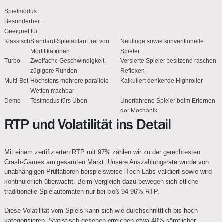
Spielmodus
Besonderheit
Geeignet für
Klassisch
Standard-Spielablauf frei von
Neulinge sowie konventionelle
Modifikationen
Spieler
Turbo
Zweifache Geschwindigkeit,
Versierte Spieler besitzend raschen
zügigere Runden
Reflexen
Multi-Bet
Höchstens mehrere parallele
Kalkuliert denkende Highroller
Wetten machbar
Demo
Testmodus fürs Üben
Unerfahrene Spieler beim Erlernen
der Mechanik
RTP und Volatilität ins Detail
Mit einem zertifizierten RTP mit 97% zählen wir zu der gerechtesten
Crash-Games am gesamten Markt. Unsere Auszahlungsrate wurde von
unabhängigen Prüflaboren beispielsweise iTech Labs validiert sowie wird
kontinuierlich überwacht. Beim Vergleich dazu bewegen sich etliche
traditionelle Spielautomaten nur bei bloß 94-96% RTP.
Diese Volatilität vom Spiels kann sich wie durchschnittlich bis hoch
kategorisieren. Statistisch gesehen erreichen etwa 40% sämtlicher