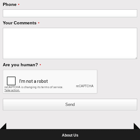
Phone
*
Your Comments
*
Are you human?
*
Send
About Us