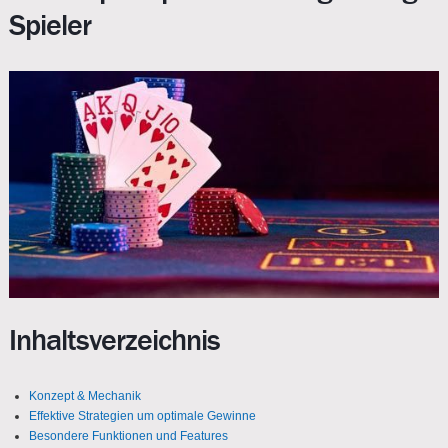
Spieler
Inhaltsverzeichnis
Konzept & Mechanik
Effektive Strategien um optimale Gewinne
Besondere Funktionen und Features