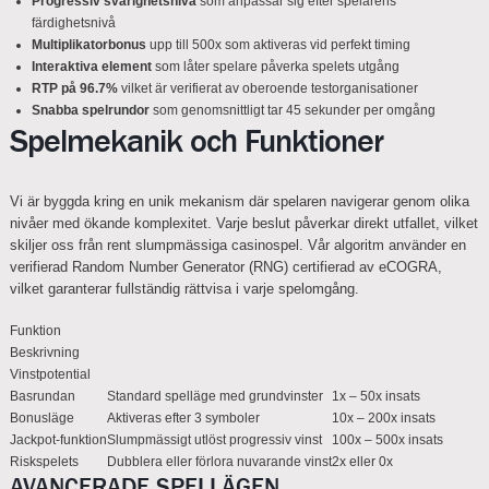
Progressiv svårighetsnivå
som anpassar sig efter spelarens
färdighetsnivå
Multiplikatorbonus
upp till 500x som aktiveras vid perfekt timing
Interaktiva element
som låter spelare påverka spelets utgång
RTP på 96.7%
vilket är verifierat av oberoende testorganisationer
Snabba spelrundor
som genomsnittligt tar 45 sekunder per omgång
Spelmekanik och Funktioner
Vi är byggda kring en unik mekanism där spelaren navigerar genom olika
nivåer med ökande komplexitet. Varje beslut påverkar direkt utfallet, vilket
skiljer oss från rent slumpmässiga casinospel. Vår algoritm använder en
verifierad Random Number Generator (RNG) certifierad av eCOGRA,
vilket garanterar fullständig rättvisa i varje spelomgång.
Funktion
Beskrivning
Vinstpotential
Basrundan
Standard spelläge med grundvinster
1x – 50x insats
Bonusläge
Aktiveras efter 3 symboler
10x – 200x insats
Jackpot-funktion
Slumpmässigt utlöst progressiv vinst
100x – 500x insats
Riskspelets
Dubblera eller förlora nuvarande vinst
2x eller 0x
AVANCERADE SPELLÄGEN