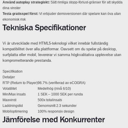
Använd autoplay strategiskt:
Sätt rimliga stopp-förlust-gränser för att skydda
dina vinster
Testa gratisspel först:
Vi erbjuder demoversionen där spelare kan öva utan
ekonomisk risk
Tekniska Specifikationer
Vi är utvecklade med HTML5-teknologi vilket innebär fullständig
kompatibilitet över alla plattformar. Oavsett om du spelar på desktop,
surfplatta eller mobil, levererar vi samma högkvalitativa upplevelse utan
komprometterande prestanda.
Specifikation
Detaljer
RTP (Return to Player)
96.7% (verifierad av eCOGRA)
Volatilitet
Medelhög (nivå 6/10)
Min/Max insats
1 SEK – 1000 SEK per runda
Maxvinst
500x totalinsats
Laddningstid
Genomsnitt 2.3 sekunder
Mobiloptimering
100% responsiv design
Jämförelse med Konkurrenter