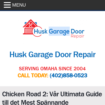
MENU
Husk Garage Door Repair
SERVING OMAHA SINCE 2004
CALL TODAY:
(402)858-0523
Chicken Road 2: Vår Ultimata Guide
till det Mest Spännande