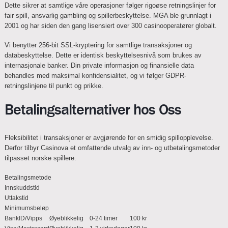
Dette sikrer at samtlige våre operasjoner følger rigoøse retningslinjer for
fair spill, ansvarlig gambling og spillerbeskyttelse. MGA ble grunnlagt i
2001 og har siden den gang lisensiert over 300 casinooperatører globalt.
Vi benytter 256-bit SSL-kryptering for samtlige transaksjoner og
databeskyttelse. Dette er identisk beskyttelsesnivå som brukes av
internasjonale banker. Din private informasjon og finansielle data
behandles med maksimal konfidensialitet, og vi følger GDPR-
retningslinjene til punkt og prikke.
Betalingsalternativer hos Oss
Fleksibilitet i transaksjoner er avgjørende for en smidig spillopplevelse.
Derfor tilbyr Casinova et omfattende utvalg av inn- og utbetalingsmetoder
tilpasset norske spillere.
Betalingsmetode
Innskuddstid
Uttakstid
Minimumsbeløp
BankID/Vipps
Øyeblikkelig
0-24 timer
100 kr