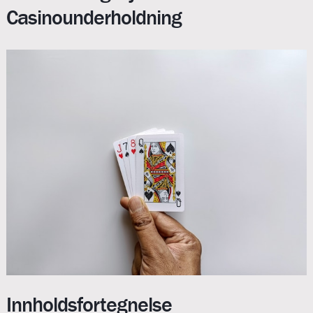
Casinounderholdning
Innholdsfortegnelse