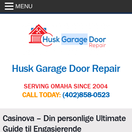
MENU
Husk Garage Door Repair
SERVING OMAHA SINCE 2004
CALL TODAY:
(402)858-0523
Casinova – Din personlige Ultimate
Guide til Engasjerende