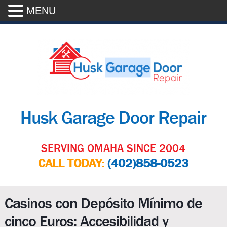
MENU
Husk Garage Door Repair
SERVING OMAHA SINCE 2004
CALL TODAY:
(402)858-0523
Casinos con Depósito Mínimo de
cinco Euros: Accesibilidad y