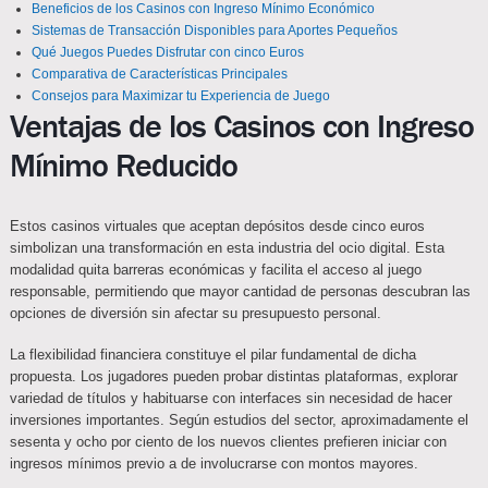
Beneficios de los Casinos con Ingreso Mínimo Económico
Sistemas de Transacción Disponibles para Aportes Pequeños
Qué Juegos Puedes Disfrutar con cinco Euros
Comparativa de Características Principales
Consejos para Maximizar tu Experiencia de Juego
Ventajas de los Casinos con Ingreso
Mínimo Reducido
Estos casinos virtuales que aceptan depósitos desde cinco euros
simbolizan una transformación en esta industria del ocio digital. Esta
modalidad quita barreras económicas y facilita el acceso al juego
responsable, permitiendo que mayor cantidad de personas descubran las
opciones de diversión sin afectar su presupuesto personal.
La flexibilidad financiera constituye el pilar fundamental de dicha
propuesta. Los jugadores pueden probar distintas plataformas, explorar
variedad de títulos y habituarse con interfaces sin necesidad de hacer
inversiones importantes. Según estudios del sector, aproximadamente el
sesenta y ocho por ciento de los nuevos clientes prefieren iniciar con
ingresos mínimos previo a de involucrarse con montos mayores.