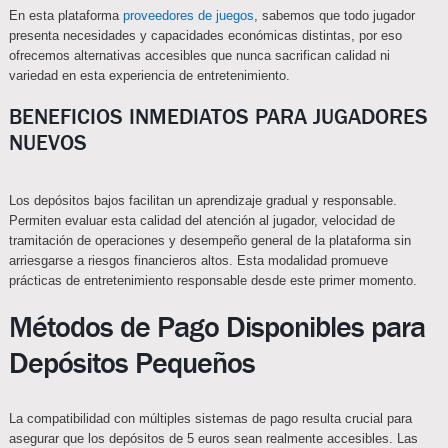
En esta plataforma
proveedores de juegos
, sabemos que todo jugador
presenta necesidades y capacidades económicas distintas, por eso
ofrecemos alternativas accesibles que nunca sacrifican calidad ni
variedad en esta experiencia de entretenimiento.
BENEFICIOS INMEDIATOS PARA JUGADORES
NUEVOS
Los depósitos bajos facilitan un aprendizaje gradual y responsable.
Permiten evaluar esta calidad del atención al jugador, velocidad de
tramitación de operaciones y desempeño general de la plataforma sin
arriesgarse a riesgos financieros altos. Esta modalidad promueve
prácticas de entretenimiento responsable desde este primer momento.
Métodos de Pago Disponibles para
Depósitos Pequeños
La compatibilidad con múltiples sistemas de pago resulta crucial para
asegurar que los depósitos de 5 euros sean realmente accesibles. Las