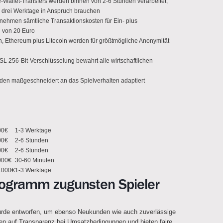
e-Wallet-Transfers werden binnen von 2-6 Stunden verarbeitet,
drei Werktage in Anspruch brauchen
ehmen sämtliche Transaktionskosten für Ein- plus
 von 20 Euro
n, Ethereum plus Litecoin werden für größtmögliche Anonymität
L 256-Bit-Verschlüsselung bewahrt alle wirtschaftlichen
den maßgeschneidert an das Spielverhalten adaptiert
00€
1-3 Werktage
00€
2-6 Stunden
00€
2-6 Stunden
000€
30-60 Minuten
0.000€
1-3 Werktage
rogramm zugunsten Spieler
rde entworfen, um ebenso Neukunden wie auch zuverlässige
 auf Transparenz bei Umsatzbedingungen und bieten faire