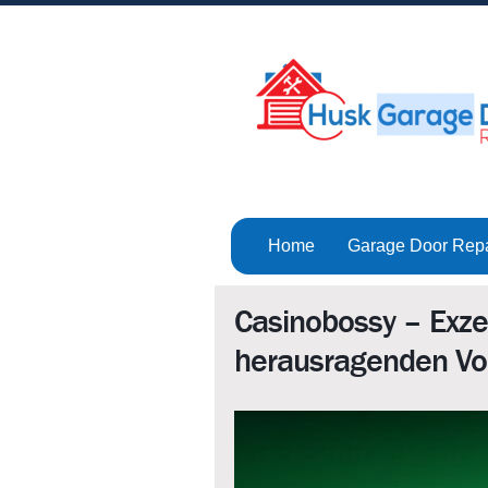
Home
Garage Door Rep
Casinobossy – Exze
herausragenden Vor