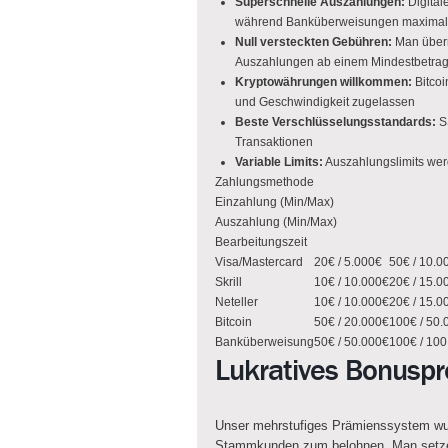
Superschnelle Auszahlungen:
Digital
während Banküberweisungen maximal 
Null versteckten Gebühren:
Man übern
Auszahlungen ab einem Mindestbetrag
Kryptowährungen willkommen:
Bitcoi
und Geschwindigkeit zugelassen
Beste Verschlüsselungsstandards:
SS
Transaktionen
Variable Limits:
Auszahlungslimits wer
Zahlungsmethode
Einzahlung (Min/Max)
Auszahlung (Min/Max)
Bearbeitungszeit
Visa/Mastercard
20€ / 5.000€
50€ / 10.0
Skrill
10€ / 10.000€
20€ / 15.0
Neteller
10€ / 10.000€
20€ / 15.0
Bitcoin
50€ / 20.000€
100€ / 50.
Banküberweisung
50€ / 50.000€
100€ / 10
Lukratives Bonusp
Unser mehrstufiges Prämienssystem wu
Stammkunden zum belohnen. Man setzen