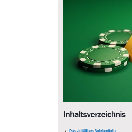
Inhaltsverzeichnis
Das vielfältiges Spielportfolio