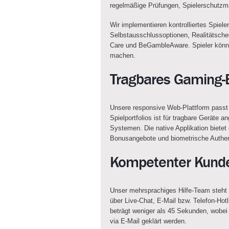
regelmäßige Prüfungen, Spielerschutzma
Wir implementieren kontrolliertes Spiele
Selbstausschlussoptionen, Realitätsche
Care und BeGambleAware. Spieler können
machen.
Tragbares Gaming-
Unsere responsive Web-Plattform passt
Spielportfolios ist für tragbare Geräte a
Systemen. Die native Applikation biete
Bonusangebote und biometrische Authent
Kompetenter Kund
Unser mehrsprachiges Hilfe-Team steht 
über Live-Chat, E-Mail bzw. Telefon-Hot
beträgt weniger als 45 Sekunden, wobei
via E-Mail geklärt werden.