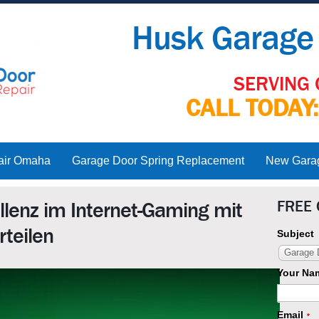
Husk Garage 
SERVING 
CALL TODAY
air Omaha
Garage Door Spring Replacement
New Garage
FREE
llenz im Internet-Gaming mit
teilen
Subject
Garage D
Your Na
Email
*