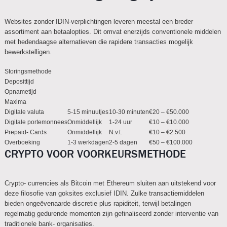
Websites zonder IDIN-verplichtingen leveren meestal een breder
assortiment aan betaalopties. Dit omvat enerzijds conventionele middelen
met hedendaagse alternatieven die rapidere transacties mogelijk
bewerkstelligen.
Storingsmethode
Deposittijd
Opnametijd
Maxima
Digitale valuta
5-15 minuutjes
10-30 minuten
€20 – €50.000
Digitale portemonnees
Onmiddellijk
1-24 uur
€10 – €10.000
Prepaid- Cards
Onmiddellijk
N.v.t.
€10 – €2.500
Overboeking
1-3 werkdagen
2-5 dagen
€50 – €100.000
CRYPTO VOOR VOORKEURSMETHODE
Crypto- currencies als Bitcoin met Ethereum sluiten aan uitstekend voor
deze filosofie van goksites exclusief IDIN. Zulke transactiemiddelen
bieden ongeëvenaarde discretie plus rapiditeit, terwijl betalingen
regelmatig gedurende momenten zijn gefinaliseerd zonder interventie van
traditionele bank- organisaties.