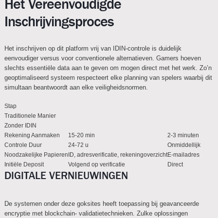
Het Vereenvoudigde
Inschrijvingsproces
Het inschrijven op dit platform vrij van IDIN-controle is duidelijk
eenvoudiger versus voor conventionele alternatieven. Gamers hoeven
slechts essentiële data aan te geven om mogen direct met het werk. Zo’n
geoptimaliseerd systeem respecteert elke planning van spelers waarbij dit
simultaan beantwoordt aan elke veiligheidsnormen.
Stap
Traditionele Manier
Zonder IDIN
Rekening Aanmaken
15-20 min
2-3 minuten
Controle Duur
24-72 u
Onmiddellijk
Noodzakelijke Papieren
ID, adresverificatie, rekeningoverzicht
E-mailadres
Initiële Deposit
Volgend op verificatie
Direct
DIGITALE VERNIEUWINGEN
De systemen onder deze goksites heeft toepassing bij geavanceerde
encryptie met blockchain- validatietechnieken. Zulke oplossingen