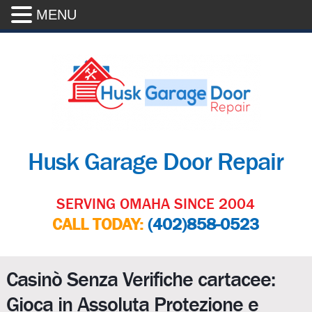
MENU
Husk Garage Door Repair
SERVING OMAHA SINCE 2004
CALL TODAY:
(402)858-0523
Casinò Senza Verifiche cartacee:
Gioca in Assoluta Protezione e