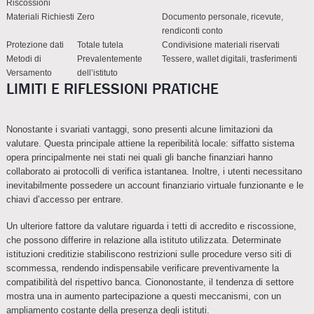
Riscossioni
Materiali Richiesti
Zero
Documento personale, ricevute,
rendiconti conto
Protezione dati
Totale tutela
Condivisione materiali riservati
Metodi di
Prevalentemente
Tessere, wallet digitali, trasferimenti
Versamento
dell’istituto
LIMITI E RIFLESSIONI PRATICHE
Nonostante i svariati vantaggi, sono presenti alcune limitazioni da
valutare. Questa principale attiene la reperibilità locale: siffatto sistema
opera principalmente nei stati nei quali gli banche finanziari hanno
collaborato ai protocolli di verifica istantanea. Inoltre, i utenti necessitano
inevitabilmente possedere un account finanziario virtuale funzionante e le
chiavi d’accesso per entrare.
Un ulteriore fattore da valutare riguarda i tetti di accredito e riscossione,
che possono differire in relazione alla istituto utilizzata. Determinate
istituzioni creditizie stabiliscono restrizioni sulle procedure verso siti di
scommessa, rendendo indispensabile verificare preventivamente la
compatibilità del rispettivo banca. Ciononostante, il tendenza di settore
mostra una in aumento partecipazione a questi meccanismi, con un
ampliamento costante della presenza degli istituti.