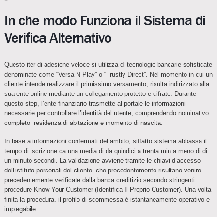
In che modo Funziona il Sistema di
Verifica Alternativo
Questo iter di adesione veloce si utilizza di tecnologie bancarie sofisticate
denominate come “Versa N Play” o “Trustly Direct”. Nel momento in cui un
cliente intende realizzare il primissimo versamento, risulta indirizzato alla
sua ente online mediante un collegamento protetto e cifrato. Durante
questo step, l’ente finanziario trasmette al portale le informazioni
necessarie per controllare l’identità del utente, comprendendo nominativo
completo, residenza di abitazione e momento di nascita.
In base a informazioni confermati del ambito, siffatto sistema abbassa il
tempo di iscrizione da una media di da quindici a trenta min a meno di di
un minuto secondi. La validazione avviene tramite le chiavi d’accesso
dell’istituto personali del cliente, che precedentemente risultano venire
precedentemente verificate dalla banca creditizio secondo stringenti
procedure Know Your Customer (Identifica Il Proprio Customer). Una volta
finita la procedura, il profilo di scommessa è istantaneamente operativo e
impiegabile.