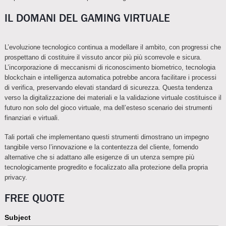
IL DOMANI DEL GAMING VIRTUALE
L’evoluzione tecnologico continua a modellare il ambito, con progressi che
prospettano di costituire il vissuto ancor più più scorrevole e sicura.
L’incorporazione di meccanismi di riconoscimento biometrico, tecnologia
blockchain e intelligenza automatica potrebbe ancora facilitare i processi
di verifica, preservando elevati standard di sicurezza. Questa tendenza
verso la digitalizzazione dei materiali e la validazione virtuale costituisce il
futuro non solo del gioco virtuale, ma dell’esteso scenario dei strumenti
finanziari e virtuali.
Tali portali che implementano questi strumenti dimostrano un impegno
tangibile verso l’innovazione e la contentezza del cliente, fornendo
alternative che si adattano alle esigenze di un utenza sempre più
tecnologicamente progredito e focalizzato alla protezione della propria
privacy.
FREE QUOTE
Subject