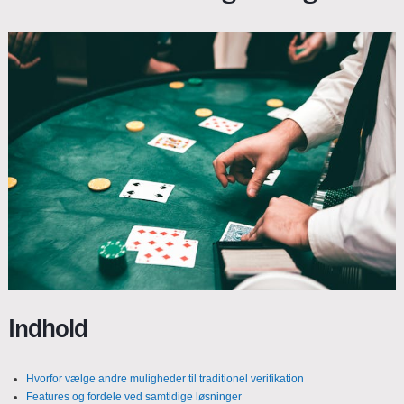
Indhold
Hvorfor vælge andre muligheder til traditionel verifikation
Features og fordele ved samtidige løsninger