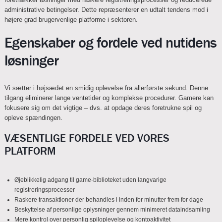
administrative betingelser. Dette repræsenterer en udtalt tendens mod i
højere grad brugervenlige platforme i sektoren.
Egenskaber og fordele ved nutidens
løsninger
Vi sætter i højsædet en smidig oplevelse fra allerførste sekund. Denne
tilgang eliminerer lange ventetider og komplekse procedurer. Gamere kan
fokusere sig om det vigtige – dvs. at opdage deres foretrukne spil og
opleve spændingen.
VÆSENTLIGE FORDELE VED VORES
PLATFORM
Øjeblikkelig adgang til game-biblioteket uden langvarige
registreringsprocesser
Raskere transaktioner der behandles i inden for minutter frem for dage
Beskyttelse af personlige oplysninger gennem minimeret dataindsamling
Mere kontrol over personlig spiloplevelse og kontoaktivitet