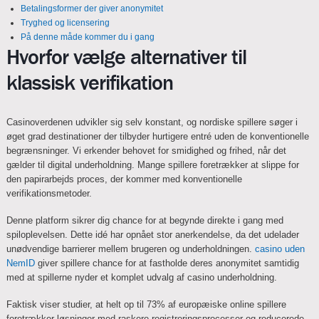
Betalingsformer der giver anonymitet
Tryghed og licensering
På denne måde kommer du i gang
Hvorfor vælge alternativer til
klassisk verifikation
Casinoverdenen udvikler sig selv konstant, og nordiske spillere søger i
øget grad destinationer der tilbyder hurtigere entré uden de konventionelle
begrænsninger. Vi erkender behovet for smidighed og frihed, når det
gælder til digital underholdning. Mange spillere foretrækker at slippe for
den papirarbejds proces, der kommer med konventionelle
verifikationsmetoder.
Denne platform sikrer dig chance for at begynde direkte i gang med
spiloplevelsen. Dette idé har opnået stor anerkendelse, da det udelader
unødvendige barrierer mellem brugeren og underholdningen.
casino uden
NemID
giver spillere chance for at fastholde deres anonymitet samtidig
med at spillerne nyder et komplet udvalg af casino underholdning.
Faktisk viser studier, at helt op til 73% af europæiske online spillere
foretrækker løsninger med raskere registreringsprocesser og reducerede