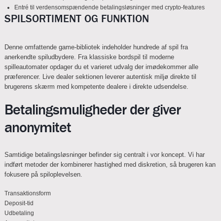
Entré til verdensomspændende betalingsløsninger med crypto-features
SPILSORTIMENT OG FUNKTION
Denne omfattende game-bibliotek indeholder hundrede af spil fra
anerkendte spiludbydere. Fra klassiske bordspil til moderne
spilleautomater opdager du et varieret udvalg der imødekommer alle
præferencer. Live dealer sektionen leverer autentisk miljø direkte til
brugerens skærm med kompetente dealere i direkte udsendelse.
Betalingsmuligheder der giver
anonymitet
Samtidige betalingsløsninger befinder sig centralt i vor koncept. Vi har
indført metoder der kombinerer hastighed med diskretion, så brugeren kan
fokusere på spiloplevelsen.
Transaktionsform
Deposit-tid
Udbetaling