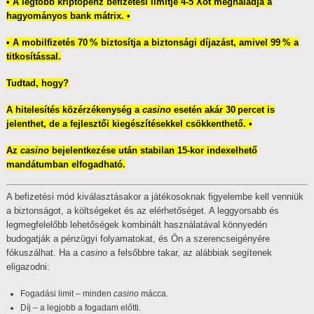
• A legtöbb kriptopénz befizetési limitje 4‑5 Xot meghaladja a
hagyományos bank mátrix. •
• A mobilfizetés 70 % biztosítja a biztonsági díjazást, amivel 99 % a
titkosítással.
Tudtad, hogy?
A hitelesítés közérzékenység a
casino
esetén akár 30 percet is
jelenthet, de a fejlesztői kiegészítésekkel csökkenthető. •
Az
casino
bejelentkezése után stabilan 15‑kor indexelhető
mandátumban elfogadható.
A befizetési mód kiválasztásakor a játékosoknak figyelembe kell venniük
a biztonságot, a költségeket és az elérhetőséget. A leggyorsabb és
legmegfelelőbb lehetőségek kombinált használatával könnyedén
budogatják a pénzügyi folyamatokat, és Ön a szerencseigényére
fókuszálhat. Ha a
casino
a felsőbbre takar, az alábbiak segítenek
eligazodni:
Fogadási limit – minden
casino
mácca.
Díj – a legjobb a fogadam előtti.