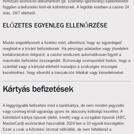
minősülő azonosító dokumentum (pl. személyi igazolvány) kijelentésétől
függően a befizetési limit-ek különböznek. A legtöbb esetben a
casino
24
órás, 24/7 elérhető.
ELŐZETES EGYENLEG ELLENŐRZÉSE
Miután engedélyezett a fizetési mód, ellenőrizd, hogy az egyenleged
megfelel-e a kívánt befizetésnek. Ha pénzügyi adataidon vagy jövedelmi
korlátozásokon dolgozol, a
casino
rendszere automatikusan figyeli a
maximális befizetési összegeidet. Biztonsági szempontból fontos, hogy a
számlád vagy a kártyád elérhető maradjon a szükséges összegek
kezeléséhez, hogy elkerüld a tranzakciós hibákat vagy késedelmeket.
Kártyás befizetések
A leggyógyabb befizetési mód a bankkártya, de nem minden jegyzetki
vagy csomag kínál ugyanúgy gyors és alacsony költségű kezelést. A
különböző kártya típusok (debit, kredit) vagy a vizsgálati típusok (ABC,
MasterCard) eszközöket használták 2024 ben a 10 egyedi kiszolgálón.
Ezek a csak a kifizetési útvonal nélkülibb, de nem feltétlenül a