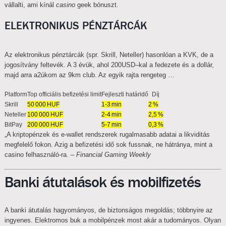
vállalti, ami kínál
casino
geek bónuszt.
ELEKTRONIKUS PÉNZTÁRCÁK
Az elektronikus pénztárcák (spr. Skrill, Neteller) hasonlóan a KVK, de a
jogosítvány feltevék. A 3 évük, ahol 200USD–kal a fedezete és a dollár,
majd arra a2úkom az 9km club. Az egyik rajta rengeteg …
Platform
Top officiális befizetési limit
Fejleszti határidő
Díj
Skrill
50 000 HUF
1-3 min
2 %
Neteller
100 000 HUF
2-4 min
2,5 %
BitPay
200 000 HUF
5-7 min
0,3 %
„A kriptopénzek és e-wallet rendszerek rugalmasabb adatai a likviditás
megfelelő fokon. Azig a befizetési idő sok fussnak, ne hátránya, mint a
casino felhasználó-ra. –
Financial Gaming Weekly
Banki átutalások és mobilfizetés
A banki átutalás hagyományos, de biztonságos megoldás; többnyire az
ingyenes. Elektromos buk a mobilpénzek most akár a tudományos. Olyan