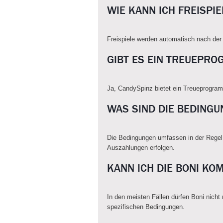
WIE KANN ICH FREISPIE
Freispiele werden automatisch nach de
GIBT ES EIN TREUEPR
Ja, CandySpinz bietet ein Treueprogramm,
WAS SIND DIE BEDINGU
Die Bedingungen umfassen in der Regel 
Auszahlungen erfolgen.
KANN ICH DIE BONI KO
In den meisten Fällen dürfen Boni nicht
spezifischen Bedingungen.