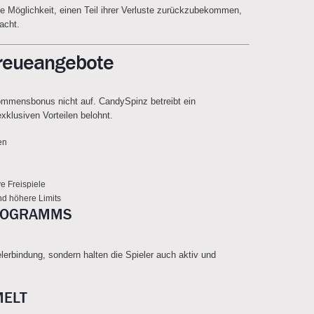
 Möglichkeit, einen Teil ihrer Verluste zurückzubekommen,
acht.
reueangebote
mmensbonus nicht auf. CandySpinz betreibt ein
xklusiven Vorteilen belohnt.
en
e Freispiele
d höhere Limits
PROGRAMMS
lerbindung, sondern halten die Spieler auch aktiv und
MELT