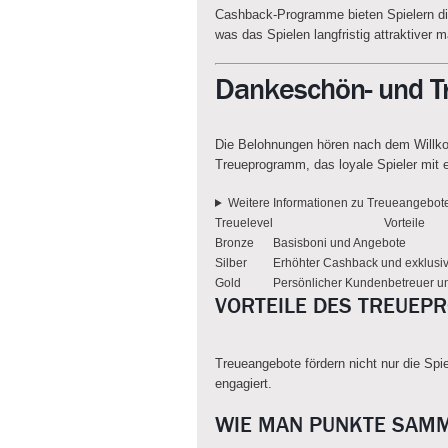
Cashback-Programme bieten Spielern die
was das Spielen langfristig attraktiver m
Dankeschön- und T
Die Belohnungen hören nach dem Willko
Treueprogramm, das loyale Spieler mit e
Weitere Informationen zu Treueangebot
Treuelevel
Vorteile
Bronze
Basisboni und Angebote
Silber
Erhöhter Cashback und exklusiv
Gold
Persönlicher Kundenbetreuer un
VORTEILE DES TREUE
Treueangebote fördern nicht nur die Spie
engagiert.
WIE MAN PUNKTE SAM