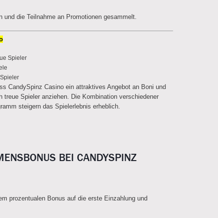
en und die Teilnahme an Promotionen gesammelt.
o
ue Spieler
ele
Spieler
s CandySpinz Casino ein attraktives Angebot an Boni und
h treue Spieler anziehen. Die Kombination verschiedener
ramm steigern das Spielerlebnis erheblich.
MENSBONUS BEI CANDYSPINZ
m prozentualen Bonus auf die erste Einzahlung und