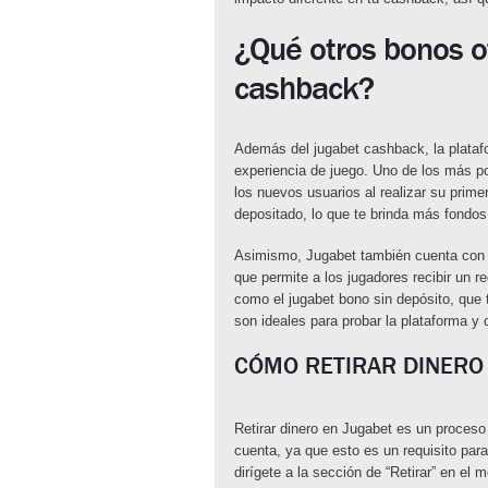
¿Qué otros bonos o
cashback?
Además del jugabet cashback, la plataf
experiencia de juego. Uno de los más po
los nuevos usuarios al realizar su prim
depositado, lo que te brinda más fondos 
Asimismo, Jugabet también cuenta con 
que permite a los jugadores recibir un 
como el jugabet bono sin depósito, que t
son ideales para probar la plataforma 
CÓMO RETIRAR DINERO 
Retirar dinero en Jugabet es un proceso 
cuenta, ya que esto es un requisito para
dirígete a la sección de “Retirar” en el