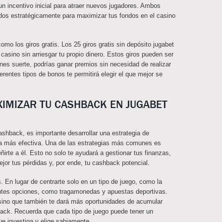
un incentivo inicial para atraer nuevos jugadores. Ambos
ados estratégicamente para maximizar tus fondos en el casino
mo los giros gratis. Los 25 giros gratis sin depósito jugabet
 casino sin arriesgar tu propio dinero. Estos giros pueden ser
ienes suerte, podrías ganar premios sin necesidad de realizar
erentes tipos de bonos te permitirá elegir el que mejor se
XIMIZAR TU CASHBACK EN JUGABET
shback, es importante desarrollar una estrategia de
ra más efectiva. Una de las estrategias más comunes es
irte a él. Esto no solo te ayudará a gestionar tus finanzas,
ejor tus pérdidas y, por ende, tu cashback potencial.
s. En lugar de centrarte solo en un tipo de juego, como la
rentes opciones, como tragamonedas y apuestas deportivas.
 sino que también te dará más oportunidades de acumular
back. Recuerda que cada tipo de juego puede tener un
ue investiga y elige sabiamente.