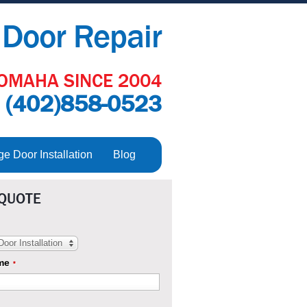
Door Repair
OMAHA SINCE 2004
:
(402)858-0523
 Door Installation
Blog
 QUOTE
oor Installation
me
*