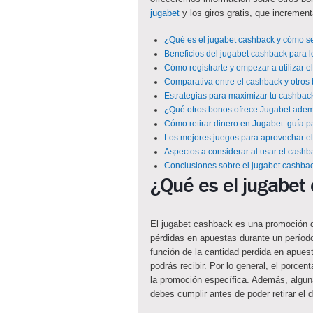
jugabet
y los giros gratis, que increment
¿Qué es el jugabet cashback y cómo s
Beneficios del jugabet cashback para 
Cómo registrarte y empezar a utilizar 
Comparativa entre el cashback y otros
Estrategias para maximizar tu cashbac
¿Qué otros bonos ofrece Jugabet ade
Cómo retirar dinero en Jugabet: guía 
Los mejores juegos para aprovechar e
Aspectos a considerar al usar el cash
Conclusiones sobre el jugabet cashback
¿Qué es el jugabet
El jugabet cashback es una promoción q
pérdidas en apuestas durante un períod
función de la cantidad perdida en apue
podrás recibir. Por lo general, el porce
la promoción específica. Además, algun
debes cumplir antes de poder retirar el d