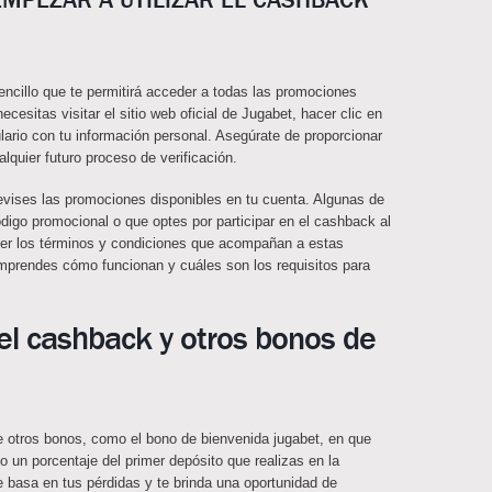
ncillo que te permitirá acceder a todas las promociones
ecesitas visitar el sitio web oficial de Jugabet, hacer clic en
ulario con tu información personal. Asegúrate de proporcionar
alquier futuro proceso de verificación.
evises las promociones disponibles en tu cuenta. Algunas de
ódigo promocional o que optes por participar en el cashback al
 leer los términos y condiciones que acompañan a estas
prendes cómo funcionan y cuáles son los requisitos para
el cashback y otros bonos de
e otros bonos, como el bono de bienvenida jugabet, en que
 un porcentaje del primer depósito que realizas en la
 basa en tus pérdidas y te brinda una oportunidad de