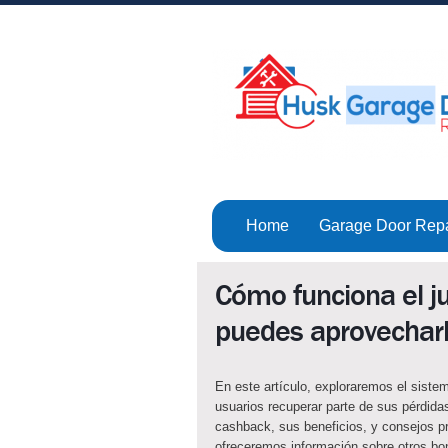
Home
Garage Door Rep
Cómo funciona el 
puedes aprovechar
En este artículo, exploraremos el sist
usuarios recuperar parte de sus pérdid
cashback, sus beneficios, y consejos p
ofreceremos información sobre otros b