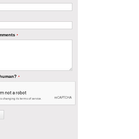
mments
*
 human?
*