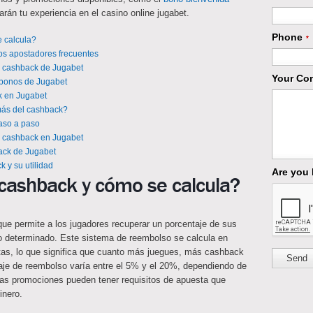
arán tu experiencia en el casino online jugabet.
Phone
*
e calcula?
los apostadores frecuentes
el cashback de Jugabet
Your Co
 bonos de Jugabet
k en Jugabet
más del cashback?
paso a paso
l cashback en Jugabet
back de Jugabet
 y su utilidad
Are you
 cashback y cómo se calcula?
ue permite a los jugadores recuperar un porcentaje de sus
o determinado. Este sistema de reembolso se calcula en
stas, lo que significa que cuanto más juegues, más cashback
Send
ntaje de reembolso varía entre el 5% y el 20%, dependiendo de
as promociones pueden tener requisitos de apuesta que
inero.