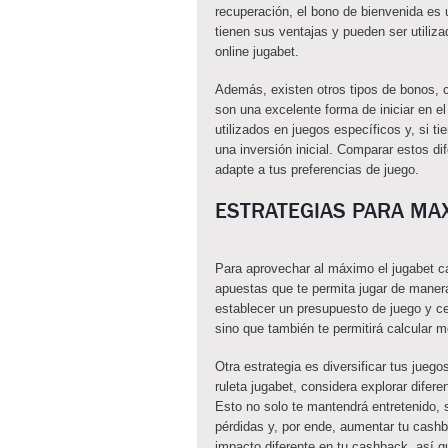
recuperación, el bono de bienvenida es 
tienen sus ventajas y pueden ser utiliz
online jugabet.
Además, existen otros tipos de bonos, co
son una excelente forma de iniciar en el
utilizados en juegos específicos y, si t
una inversión inicial. Comparar estos dif
adapte a tus preferencias de juego.
ESTRATEGIAS PARA MA
Para aprovechar al máximo el jugabet ca
apuestas que te permita jugar de mane
establecer un presupuesto de juego y ceñ
sino que también te permitirá calcular m
Otra estrategia es diversificar tus juego
ruleta jugabet, considera explorar dife
Esto no solo te mantendrá entretenido,
pérdidas y, por ende, aumentar tu cash
impacto diferente en tu cashback, así q