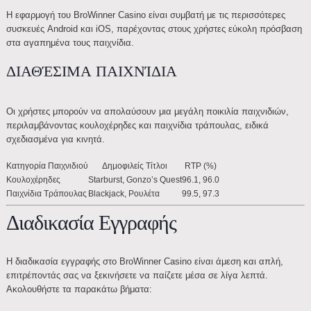
Η εφαρμογή του BroWinner Casino είναι συμβατή με τις περισσότερες
συσκευές Android και iOS, παρέχοντας στους χρήστες εύκολη πρόσβαση
στα αγαπημένα τους παιχνίδια.
ΔΙΑΘΈΣΙΜΑ ΠΑΙΧΝΊΔΙΑ
Οι χρήστες μπορούν να απολαύσουν μια μεγάλη ποικιλία παιχνιδιών,
περιλαμβάνοντας κουλοχέρηδες και παιχνίδια τράπουλας, ειδικά
σχεδιασμένα για κινητά.
Κατηγορία Παιχνιδιού
Δημοφιλείς Τίτλοι
RTP (%)
Κουλοχέρηδες
Starburst, Gonzo’s Quest
96.1, 96.0
Παιχνίδια Τράπουλας
Blackjack, Ρουλέτα
99.5, 97.3
Διαδικασία Εγγραφής
Η διαδικασία εγγραφής στο BroWinner Casino είναι άμεση και απλή,
επιτρέποντάς σας να ξεκινήσετε να παίζετε μέσα σε λίγα λεπτά.
Ακολουθήστε τα παρακάτω βήματα: