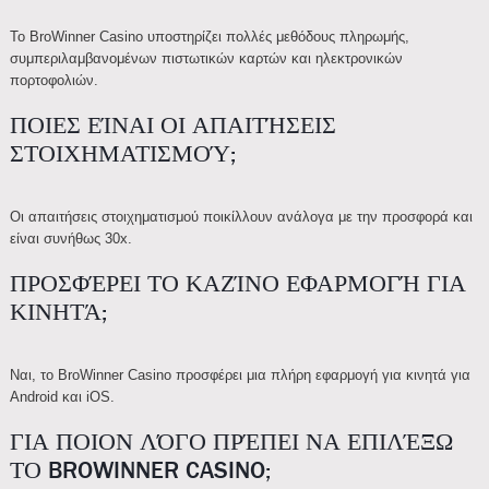
Το BroWinner Casino υποστηρίζει πολλές μεθόδους πληρωμής,
συμπεριλαμβανομένων πιστωτικών καρτών και ηλεκτρονικών
πορτοφολιών.
ΠΟΙΕΣ ΕΊΝΑΙ ΟΙ ΑΠΑΙΤΉΣΕΙΣ
ΣΤΟΙΧΗΜΑΤΙΣΜΟΎ;
Οι απαιτήσεις στοιχηματισμού ποικίλλουν ανάλογα με την προσφορά και
είναι συνήθως 30x.
ΠΡΟΣΦΈΡΕΙ ΤΟ ΚΑΖΊΝΟ ΕΦΑΡΜΟΓΉ ΓΙΑ
ΚΙΝΗΤΆ;
Ναι, το BroWinner Casino προσφέρει μια πλήρη εφαρμογή για κινητά για
Android και iOS.
ΓΙΑ ΠΟΙΟΝ ΛΌΓΟ ΠΡΈΠΕΙ ΝΑ ΕΠΙΛΈΞΩ
ΤΟ BROWINNER CASINO;