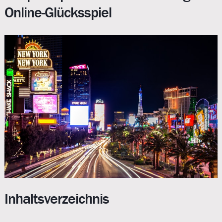
Online-Glücksspiel
Inhaltsverzeichnis