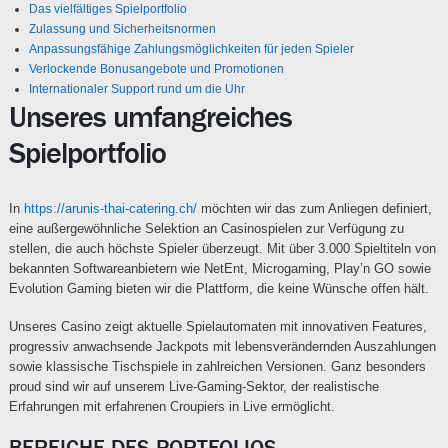
Das vielfältiges Spielportfolio
Zulassung und Sicherheitsnormen
Anpassungsfähige Zahlungsmöglichkeiten für jeden Spieler
Verlockende Bonusangebote und Promotionen
Internationaler Support rund um die Uhr
Unseres umfangreiches
Spielportfolio
In
https://arunis-thai-catering.ch/
möchten wir das zum Anliegen definiert,
eine außergewöhnliche Selektion an Casinospielen zur Verfügung zu
stellen, die auch höchste Spieler überzeugt. Mit über 3.000 Spieltiteln von
bekannten Softwareanbietern wie NetEnt, Microgaming, Play’n GO sowie
Evolution Gaming bieten wir die Plattform, die keine Wünsche offen hält.
Unseres Casino zeigt aktuelle Spielautomaten mit innovativen Features,
progressiv anwachsende Jackpots mit lebensverändernden Auszahlungen
sowie klassische Tischspiele in zahlreichen Versionen. Ganz besonders
proud sind wir auf unserem Live-Gaming-Sektor, der realistische
Erfahrungen mit erfahrenen Croupiers in Live ermöglicht.
BEREICHE DES PORTFOLIOS