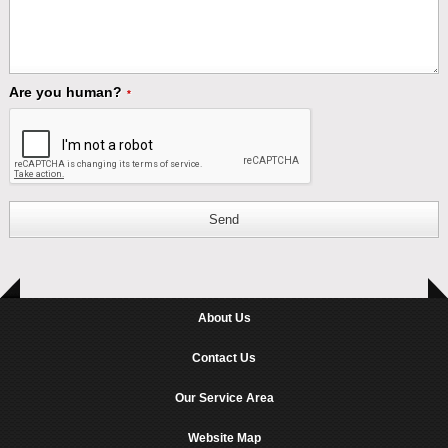
Are you human?
*
Send
About Us
Contact Us
Our Service Area
Website Map