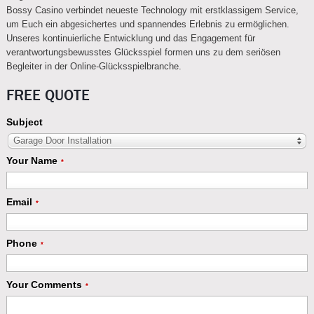
Bossy Casino verbindet neueste Technology mit erstklassigem Service,
um Euch ein abgesichertes und spannendes Erlebnis zu ermöglichen.
Unseres kontinuierliche Entwicklung und das Engagement für
verantwortungsbewusstes Glücksspiel formen uns zu dem seriösen
Begleiter in der Online-Glücksspielbranche.
FREE QUOTE
Subject
Garage Door Installation
Your Name
*
Email
*
Phone
*
Your Comments
*