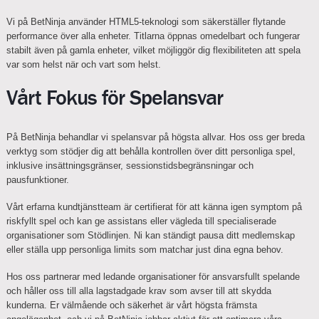
Vi på BetNinja använder HTML5-teknologi som säkerställer flytande
performance över alla enheter. Titlarna öppnas omedelbart och fungerar
stabilt även på gamla enheter, vilket möjliggör dig flexibiliteten att spela
var som helst när och vart som helst.
Vårt Fokus för Spelansvar
På BetNinja behandlar vi spelansvar på högsta allvar. Hos oss ger breda
verktyg som stödjer dig att behålla kontrollen över ditt personliga spel,
inklusive insättningsgränser, sessionstidsbegränsningar och
pausfunktioner.
Vårt erfarna kundtjänstteam är certifierat för att känna igen symptom på
riskfyllt spel och kan ge assistans eller vägleda till specialiserade
organisationer som Stödlinjen. Ni kan ständigt pausa ditt medlemskap
eller ställa upp personliga limits som matchar just dina egna behov.
Hos oss partnerar med ledande organisationer för ansvarsfullt spelande
och håller oss till alla lagstadgade krav som avser till att skydda
kunderna. Er välmående och säkerhet är vårt högsta främsta