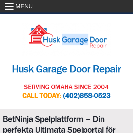
MENU
Husk Garage Door Repair
SERVING OMAHA SINCE 2004
CALL TODAY:
(402)858-0523
BetNinja Spelplattform – Din
perfekta Ultimata Spelportal för