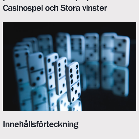
Casinospel och Stora vinster
Innehållsförteckning