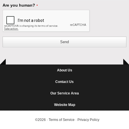
Are you human?
*
Send
About Us
Contact Us
Our Service Area
Website Map
©2026
·
Terms of Service
·
Privacy Policy